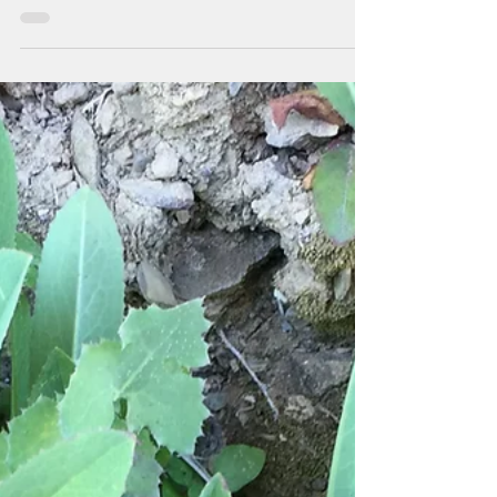
lellacanepa
30 gen 2020
Tempo di lettura: 3 min
LA CEDRACCA O
SPACCAPIETRA
Ho trovato un muro di bellissima Spaccapietra
, Cedracca o Asplenium ceterach L. E quindi ne
parlo, più che altro per raccontare di zio...