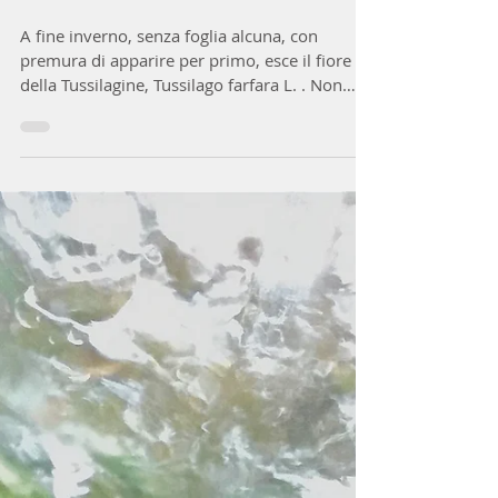
lellacanepa
22 feb 2020
Tempo di lettura: 3 min
LA TUSSILAGINE
A fine inverno, senza foglia alcuna, con
premura di apparire per primo, esce il fiore
della Tussilagine, Tussilago farfara L. . Non
sarà...