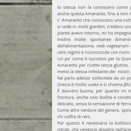
Io stessa non la conoscevo come 
anche questa Amaranto, fino a non m
L' Amaranto che conoscevo una volta 
si vede in molti giardini, credevo una
piante avevo intorno, mi ha impegnat
Inoltre molte spontanee dimenti
dell'alimentazione, vedi vegetariani 
certi regimi e riconosciute con nomi
Un po' come è successo per la Quinoa
Amaranto per ricette senza glutine, 
meno la stessa infestante dei  nostri 
Ne parlo adesso sollecitata da un po
Grecia è molto usata e si chiama βλί
È davvero buona, per quanto mi rig
fioritura, anche solo bollita e condit
delicato, senza la sensazione di ferro
Come altre verdure del genere, spinaci
chi soffre di reni.
Per questo è necessaria la bollitu
nitrati, che vengono dispersi nell'acq