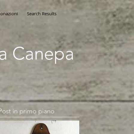
onazioni
Search Results
lla Canepa
Post in primo piano