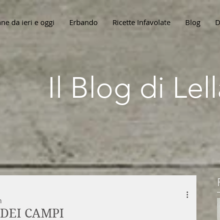
ne da ieri e oggi
Erbando
Ricette Infavolate
Blog
D
Il Blog di Le
n
DEI CAMPI