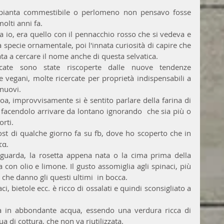
pianta commestibile o perlomeno non pensavo fosse 
olti anni fa.
io, era quello con il pennacchio rosso che si vedeva e 
 specie ornamentale, poi l'innata curiosità di capire che 
a a cercare il nome anche di questa selvatica.
cate sono state riscoperte dalle nuove tendenze 
e vegani, molte ricercate per proprietà indispensabili a 
 nuovi.
, improvvisamente si è sentito parlare della farina di 
 facendolo arrivare da lontano ignorando  che sia più o 
orti.
st di qualche giorno fa su fb, dove ho scoperto che in 
τα.
uarda, la rosetta appena nata o la cima prima della 
a con olio e limone. Il gusto assomiglia agli spinaci, più 
 che danno gli questi ultimi  in bocca.
, bietole ecc. è ricco di ossalati e quindi sconsigliato a 
ra in abbondante acqua, essendo una verdura ricca di 
ua di cottura, che non va riutilizzata.