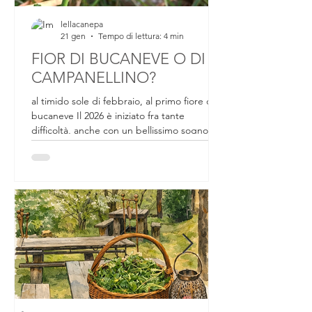
lellacanepa
21 gen
Tempo di lettura: 4 min
FIOR DI BUCANEVE O DI
CAMPANELLINO?
al timido sole di febbraio, al primo fiore di
bucaneve Il 2026 è iniziato fra tante
difficoltà, anche con un bellissimo sogno
sfumato. Da un mese circa ci si preparava a
partecipare a un evento internazionale che
all'ultimo momento, passaporto, valigia e
biglietti in mano, non si è concretizzato.
Tornando a casa delusa per quella che
poteva essere un'avventura bellissima, per
tutto il lavoro preparato in un mese, salendo
le scale di casa, nell'angolo dei vasi al riparo
per il