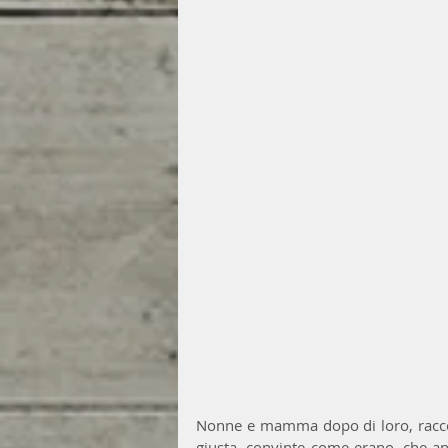
Nonne e mamma dopo di loro, racco
giusta, convinte come erano, che an