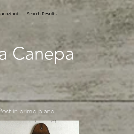
onazioni
Search Results
lla Canepa
Post in primo piano