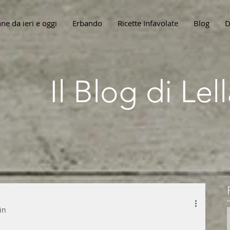
ne da ieri e oggi
Erbando
Ricette Infavolate
Blog
D
Il Blog di Le
in