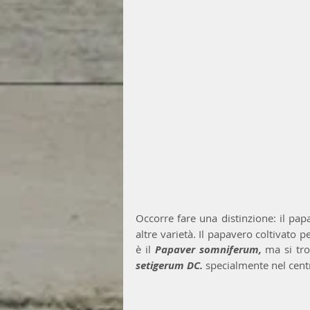
Occorre fare una distinzione: il pa
altre varietà. Il papavero coltivato p
è il 
Papaver somniferum, 
ma si tro
setigerum DC.
 specialmente nel centr