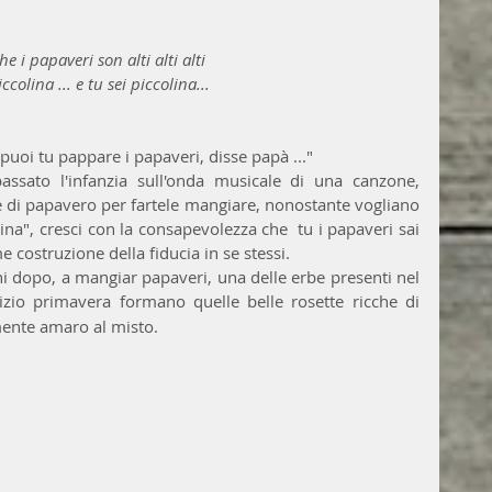
che i papaveri son alti alti alti 
iccolina ... e tu sei piccolina...
uoi tu pappare i papaveri, disse papà ..." 
assato l'infanzia sull'onda musicale di una canzone, 
 di papavero per fartele mangiare, nonostante vogliano 
lina", cresci con la consapevolezza che  tu i papaveri sai 
 costruzione della fiducia in se stessi.
E sono ancora qui, più di sessant'anni dopo, a mangiar papaveri, una delle erbe presenti nel 
zio primavera formano quelle belle rosette ricche di 
mente amaro al misto.