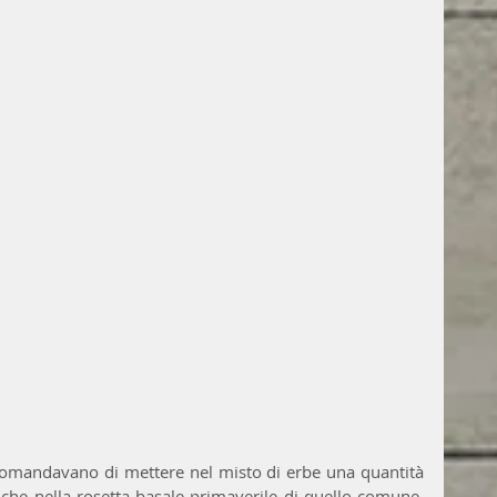
mandavano di mettere nel misto di erbe una quantità 
che nella rosetta basale primaverile di quello comune, 