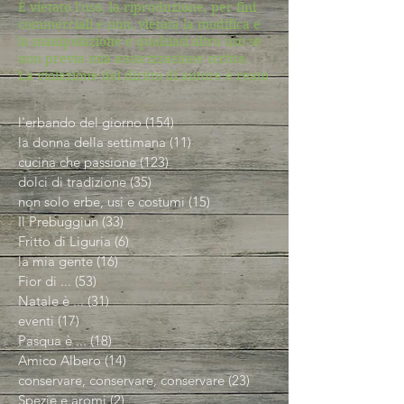
È vietato l'uso, la riproduzione, per fini
commerciali e non, vietata la modifica e
la manipolazione e qualsiasi altro uso se
non previa mia autorizzazione scritta.
La violazione del diritto di autore è reato
l'erbando del giorno
(154)
154 post
la donna della settimana
(11)
11 post
cucina che passione
(123)
123 post
dolci di tradizione
(35)
35 post
non solo erbe, usi e costumi
(15)
15 post
Il Prebuggiun
(33)
33 post
Fritto di Liguria
(6)
6 post
la mia gente
(16)
16 post
Fior di ...
(53)
53 post
Natale è ...
(31)
31 post
eventi
(17)
17 post
Pasqua è ...
(18)
18 post
Amico Albero
(14)
14 post
conservare, conservare, conservare
(23)
23 post
Spezie e aromi
(2)
2 post