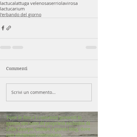
lactuca
lattuga velenosa
serriola
virosa
lactucarium
l'erbando del giorno
Commenti
Scrivi un commento...
Tutte le foto e i contenuti presenti in
questo sito sono di proprietà esclusiva di
Lella Canepa, titolare i questo blog, dove
non altrimenti comunicato.