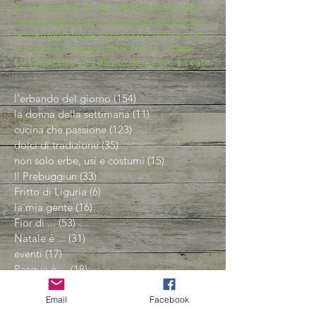
È vietato l'uso, la riproduzione, per fini
commerciali e non, vietata la modifica e
la manipolazione e qualsiasi altro uso se
non previa mia autorizzazione scritta.
La violazione del diritto di autore è reato
l'erbando del giorno
(154)
154 post
la donna della settimana
(11)
11 post
cucina che passione
(123)
123 post
dolci di tradizione
(35)
35 post
non solo erbe, usi e costumi
(15)
15 post
Il Prebuggiun
(33)
33 post
Fritto di Liguria
(6)
6 post
la mia gente
(16)
16 post
Fior di ...
(53)
53 post
Natale è ...
(31)
31 post
eventi
(17)
17 post
Pasqua è ...
(18)
18 post
Amico Albero
(14)
14 post
conservare, conservare, conservare
(23)
23 post
Email
Facebook
Spezie e aromi
(2)
2 post