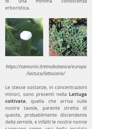
di una minima conoscenza 
erboristica.
https://samorini.it/etnobotanica/europa
/lactuca/lattucario/​
Le stesse sostanze, in concentrazioni 
minori, sono presenti nella 
Lattuga 
coltivata
, quella che arriva sulle 
nostre tavole, parente stretta di 
queste, probabilmente discendente 
della 
serriola
, e infatti le nostre nonne 
sapevano come una bella insalata 