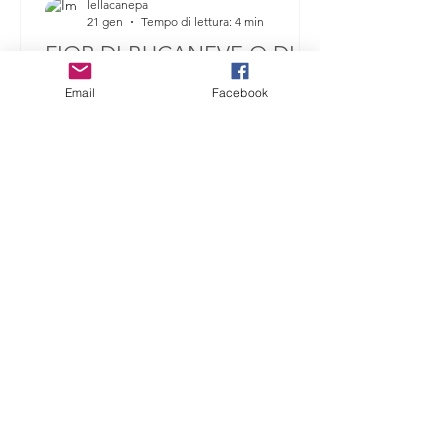
lellacanepa
21 gen
Tempo di lettura: 4 min
Email
Facebook
FIOR DI BUCANEVE O DI
CAMPANELLINO?
al timido sole di febbraio, al primo fiore di
bucaneve Il 2026 è iniziato fra tante
difficoltà, anche con un bellissimo sogno
sfumato. Da un mese circa ci si preparava a
partecipare a un evento internazionale che
all'ultimo momento, passaporto, valigia e
biglietti in mano, non si è concretizzato.
Tornando a casa delusa per quella che
poteva essere un'avventura bellissima, per
tutto il lavoro preparato in un mese, salendo
le scale di casa, nell'angolo dei vasi al riparo
per il