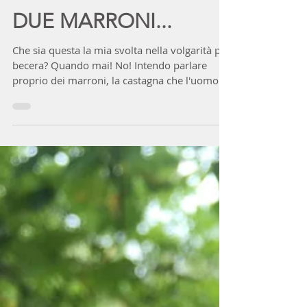
lellacanepa
20 ott 2023
Tempo di lettura: 6 min
DUE MARRONI...
Che sia questa la mia svolta nella volgarità più
becera? Quando mai! No! Intendo parlare
proprio dei marroni, la castagna che l'uomo
ha...