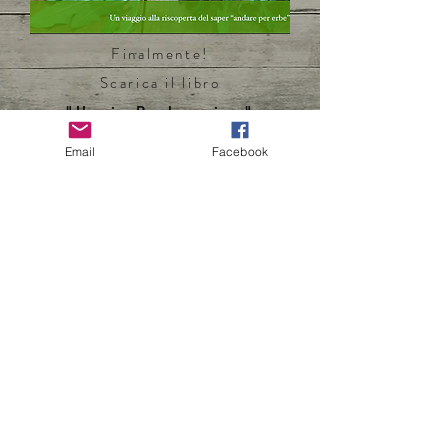
Finalmente!
Scarica il libro
"Il mio Prebuggiun"
Email
Facebook
Eccoci qua!
Ancora per POCO TEMPO e
per un numero LIMITATO di
download è disponibile questa
pagina che dedichiamo a Te
che vorresti, ma proprio non