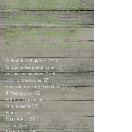
Tutte le foto e i contenuti presenti in
questo sito sono di proprietà esclusiva di
Lella Canepa, titolare i questo blog, dove
non altrimenti comunicato.
È vietato l'uso, la riproduzione, per fini
commerciali e non, vietata la modifica e
la manipolazione e qualsiasi altro uso se
non previa mia autorizzazione scritta.
La violazione del diritto di autore è reato
l'erbando del giorno
(154)
154 post
la donna della settimana
(11)
11 post
cucina che passione
(123)
123 post
dolci di tradizione
(35)
35 post
non solo erbe, usi e costumi
(15)
15 post
Il Prebuggiun
(33)
33 post
Fritto di Liguria
(6)
6 post
la mia gente
(16)
16 post
Fior di ...
(53)
53 post
Natale è ...
(31)
31 post
eventi
(17)
17 post
Pasqua è ...
(18)
18 post