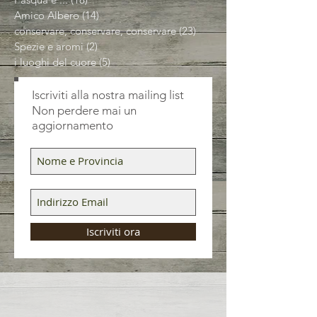
Amico Albero
(14)
14 post
conservare, conservare, conservare
(23)
23 post
Spezie e aromi
(2)
2 post
i luoghi del cuore
(5)
5 post
Iscriviti alla nostra mailing list
Non perdere mai un
aggiornamento
Iscriviti ora