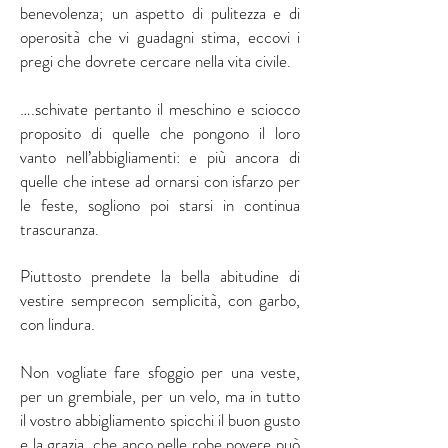
benevolenza; un aspetto di pulitezza e di
operosità che vi guadagni stima, eccovi i
pregi che dovrete cercare nella vita civile.
….schivate pertanto il meschino e sciocco
proposito di quelle che pongono il loro
vanto nell’abbigliamenti: e più ancora di
quelle che intese ad ornarsi con isfarzo per
le feste, sogliono poi starsi in continua
trascuranza.
Piuttosto prendete la bella abitudine di
vestire semprecon semplicità, con garbo,
con lindura.
Non vogliate fare sfoggio per una veste,
per un grembiale, per un velo, ma in tutto
il vostro abbigliamento spicchi il buon gusto
e la grazia, che anco nelle robe povere può