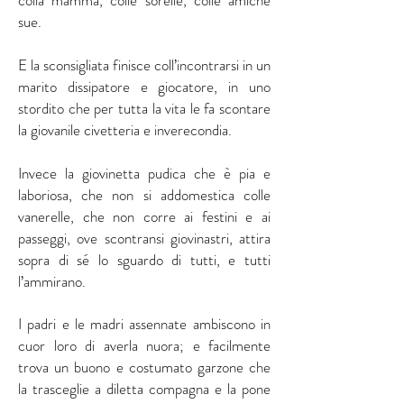
colla mamma, colle sorelle, colle amiche
sue.
E la sconsigliata finisce coll’incontrarsi in un
marito dissipatore e giocatore, in uno
stordito che per tutta la vita le fa scontare
la giovanile civetteria e inverecondia.
Invece la giovinetta pudica che è pia e
laboriosa, che non si addomestica colle
vanerelle, che non corre ai festini e ai
passeggi, ove scontransi giovinastri, attira
sopra di sé lo sguardo di tutti, e tutti
l’ammirano.
I padri e le madri assennate ambiscono in
cuor loro di averla nuora; e facilmente
trova un buono e costumato garzone che
la trasceglie a diletta compagna e la pone