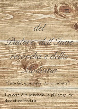
del
Pudore, dell'Inve
recondia e della
Modestia
“Casta fuit, lanam fecit, domun servavit
”
Il pudore è la principale e più pregevole
dote di una fanciulla.