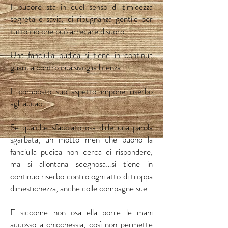
Il pudore sta in quel senso di timidezza
segreta e savia, di ripugnanza gentile per
tutto ciò che può arrecare disdoro.
Una fanciulla pudica si tiene in continua
guardia contro qualsivoglia licenza.
Il composto suo aspetto impone riserbo
agli audaci.
Se qualche sfacciato osa dirle una parola
sgarbata, un motto men che buono la
fanciulla pudica non cerca di rispondere,
ma si allontana sdegnosa…si tiene in
continuo riserbo contro ogni atto di troppa
dimestichezza, anche colle compagne sue.
E siccome non osa ella porre le mani
addosso a chicchessia, così non permette