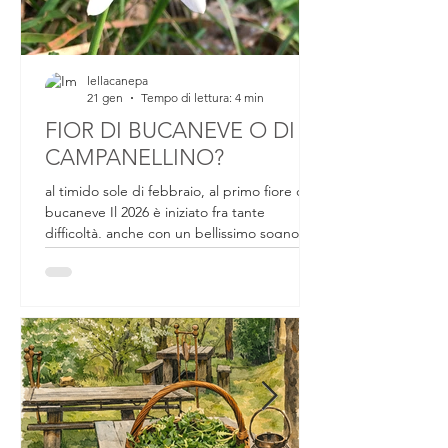
lellacanepa
21 gen
Tempo di lettura: 4 min
FIOR DI BUCANEVE O DI
CAMPANELLINO?
al timido sole di febbraio, al primo fiore di
bucaneve Il 2026 è iniziato fra tante
difficoltà, anche con un bellissimo sogno
sfumato. Da un mese circa ci si preparava a
partecipare a un evento internazionale che
all'ultimo momento, passaporto, valigia e
biglietti in mano, non si è concretizzato.
Tornando a casa delusa per quella che
poteva essere un'avventura bellissima, per
tutto il lavoro preparato in un mese, salendo
le scale di casa, nell'angolo dei vasi al riparo