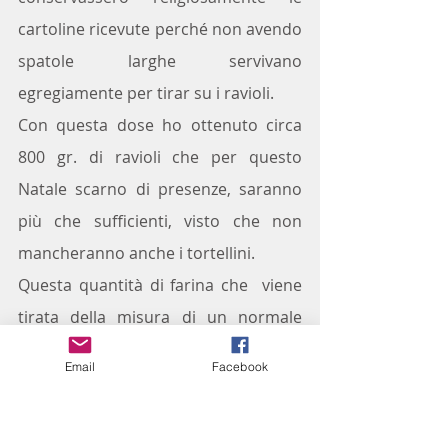
cartoline ricevute perché non avendo 
spatole larghe servivano 
egregiamente per tirar su i ravioli.
Con questa dose ho ottenuto circa 
800 gr. di ravioli che per questo 
Natale scarno di presenze, saranno 
più che sufficienti, visto che non 
mancheranno anche i tortellini.
Questa quantità di farina che  viene 
tirata della misura di un normale 
matterello lungo veniva denominata 
Email
Facebook
"
ina crostâ de ravieu
", parola che 
non so quanti giovani potrebbero 
conoscere oggi, e anche in questa 