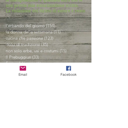
non previa mia autorizzazione scritta.
La violazione del diritto di autore è reato
l'erbando del giorno
(154)
154 post
la donna della settimana
(11)
11 post
cucina che passione
(123)
123 post
dolci di tradizione
(35)
35 post
non solo erbe, usi e costumi
(15)
15 post
Il Prebuggiun
(33)
33 post
Fritto di Liguria
(6)
6 post
la mia gente
(16)
16 post
Email
Facebook
Fior di ...
(53)
53 post
Natale è ...
(31)
31 post
eventi
(17)
17 post
Pasqua è ...
(18)
18 post
Amico Albero
(14)
14 post
conservare, conservare, conservare
(23)
23 post
Spezie e aromi
(2)
2 post
i luoghi del cuore
(5)
5 post