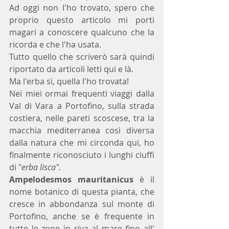
Ad oggi non l'ho trovato, spero che 
proprio questo articolo mi porti 
magari a conoscere qualcuno che la 
ricorda e che l'ha usata. 
Tutto quello che scriverò sarà quindi 
riportato da articoli letti qui e là.
Ma l'erba sì, quella l'ho trovata!
Nei miei ormai frequenti viaggi dalla 
Val di Vara a Portofino, sulla strada 
costiera, nelle pareti scoscese, tra la 
macchia mediterranea così diversa 
dalla natura che mi circonda qui, ho 
finalmente riconosciuto i lunghi ciuffi 
di "
erba lisca".
Ampelodesmos mauritanicus 
è il 
nome botanico di questa pianta, che 
cresce in abbondanza sul monte di 
Portofino, anche se è frequente in 
tutte le zone in riva al mare fino all' 