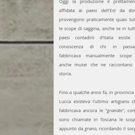
Oggi la produzione è prettament
affidata ai paesi dell'Est da dov
provengono praticamente quasi tutt
le scope di saggina, anche se in tutti
paesi contadini d'Italia esiste l
conoscenza di chi in passat
fabbricava manualmente scope 
anche musei che ne raccontano l
storia.
Fino a qualche anno fa, in provincia d
Lucca esisteva l'ultimo artigiano che
fabbricava ancora le "
granate
", com
sono chiamate in Toscana le scope
appunto da 
grano
, ricordando il sor