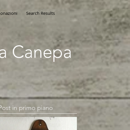
onazioni
Search Results
lla Canepa
Post in primo piano