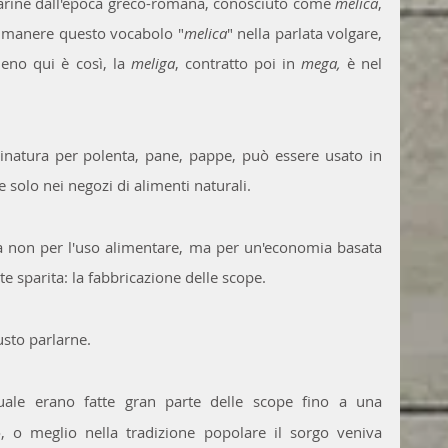
farine dall'epoca greco-romana, conosciuto come 
melica
, 
 rimanere questo vocabolo "
melica
" nella parlata volgare, 
meno qui è così, la 
meliga
, contratto poi in 
mega,
 è nel 
inatura per polenta, pane, pappe, può essere usato in 
e solo nei negozi di alimenti naturali. 
a non per l'uso alimentare, ma per un'economia basata 
 sparita: la fabbricazione delle scope. 
sto parlarne.
quale erano fatte gran parte delle scope fino a una 
o, o meglio nella tradizione popolare il sorgo veniva 