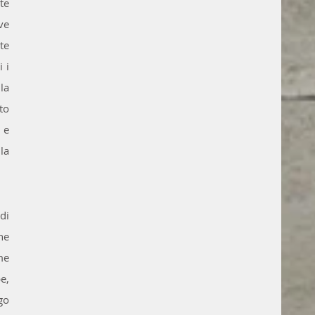
e 
e 
e 
 i 
a 
o 
e 
a 
i 
  
e 
, 
go 