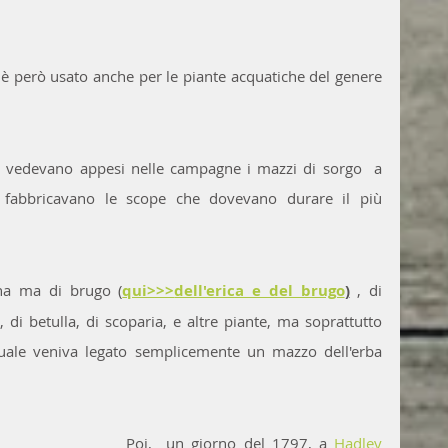
 è però usato anche per le piante acquatiche del genere 
si vedevano appesi nelle campagne i mazzi di sorgo  a 
i fabbricavano le scope che dovevano durare il più 
na ma di brugo (
qui>>>
dell'erica e del brugo
)
 , di 
, di betulla, di scoparia, e altre piante, ma soprattutto 
ale veniva legato semplicemente un mazzo dell'erba 
Poi,  un giorno del 1797, a 
Hadley 