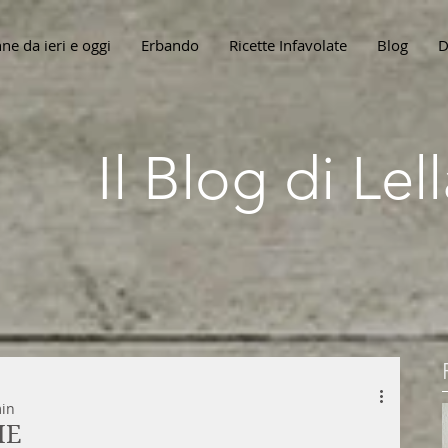
ne da ieri e oggi
Erbando
Ricette Infavolate
Blog
D
Il Blog di Le
min
HE