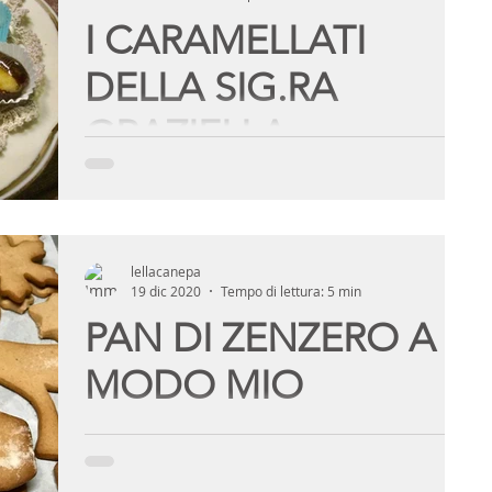
I CARAMELLATI
DELLA SIG.RA
GRAZIELLA
Una persona non muore mai se c'è qualcuno che la
ricorda Ugo Foscolo Questi dolci, un altro classico
dei giorni di festa della mia...
lellacanepa
19 dic 2020
Tempo di lettura: 5 min
PAN DI ZENZERO A
MODO MIO
Dove o da chi ho avuto questa ricetta non potrei
mai dirlo, ho nelle nebbie della memoria che fosse
originale svedese. Pur essendo...