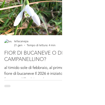
lellacanepa
lellacanepa
21 gen
Tempo di lettura: 4 min
23 lug 2025
Tempo d
FIOR DI BUCANEVE O DI
IL FARINELLO
CAMPANELLINO?
pianta di Farinello Ho
prima di scrivere del 
al timido sole di febbraio, al primo
perché non è fra quelle di tradizi
fiore di bucaneve Il 2026 è iniziato
di queste zone, non...
fra tante difficoltà, anche con un
bellissimo sogno sfumato. Da un
mese circa ci si preparava a
partecipare a un evento
internazionale che all'ultimo