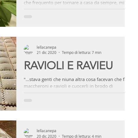
che frequento per tornare a casa da sempre, mi
sono imbattuta in un bosco di...
lellacanepa
21 dic 2020
Tempo di lettura: 7 min
RAVIOLI E RAVIEU
"...stava genti che niuna altra cosa facevan che far
maccheroni e ravioli e cuocerli in brodo di
capponi..." Decamerone - Giovanni...
lellacanepa
20 dic 2020
Tempo di lettura: 4 min