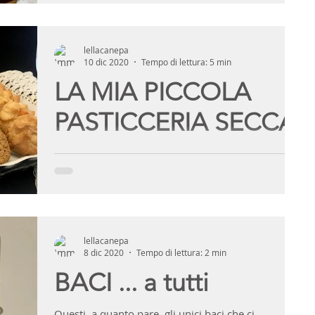
lellacanepa
10 dic 2020
Tempo di lettura: 5 min
LA MIA PICCOLA
PASTICCERIA SECCA
Nei ristoranti di lusso c'è sempre un cuoco addetto
solo ai dessert, un eletto che passa la giornata tra
spezie aromatiche, panna...
lellacanepa
8 dic 2020
Tempo di lettura: 2 min
BACI ... a tutti
Questi, a quanto pare, gli unici baci che ci