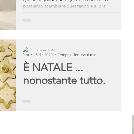
possiamo scambiare quest'anno e allora
facciamone scorta. Spero che nessun esperto in...
lellacanepa
5 dic 2020
Tempo di lettura: 6 min
È NATALE ...
nonostante tutto.
Post estremamente difficile quest'anno, mi è stato
chiesto di scrivere qualcosa in proposito, fra
tradizioni e ricette, quello che...