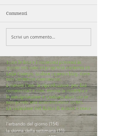
Commenti
Scrivi un commento...
Tutte le foto e i contenuti presenti in
questo sito sono di proprietà esclusiva di
Lella Canepa, titolare i questo blog, dove
non altrimenti comunicato.
È vietato l'uso, la riproduzione, per fini
commerciali e non, vietata la modifica e
la manipolazione e qualsiasi altro uso se
non previa mia autorizzazione scritta.
La violazione del diritto di autore è reato
l'erbando del giorno
(154)
154 post
la donna della settimana
(11)
11 post