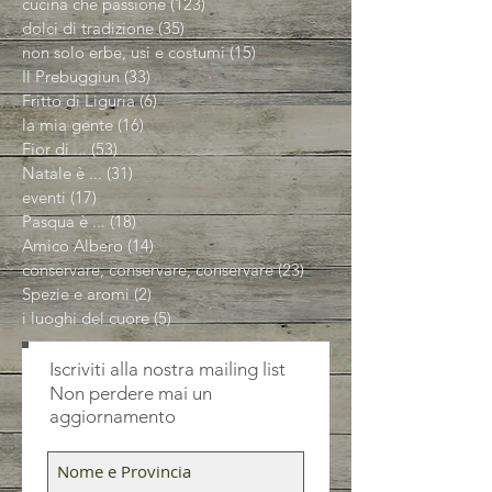
cucina che passione
(123)
123 post
dolci di tradizione
(35)
35 post
non solo erbe, usi e costumi
(15)
15 post
Il Prebuggiun
(33)
33 post
Fritto di Liguria
(6)
6 post
la mia gente
(16)
16 post
Fior di ...
(53)
53 post
Natale è ...
(31)
31 post
eventi
(17)
17 post
Pasqua è ...
(18)
18 post
Amico Albero
(14)
14 post
conservare, conservare, conservare
(23)
23 post
Spezie e aromi
(2)
2 post
i luoghi del cuore
(5)
5 post
Iscriviti alla nostra mailing list
Non perdere mai un
aggiornamento