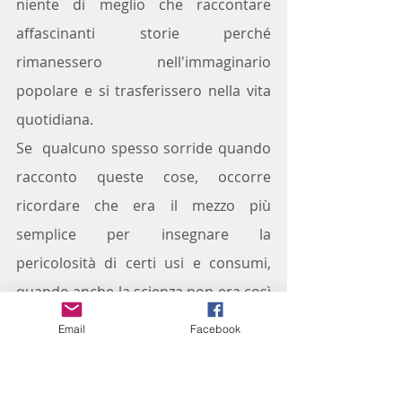
niente di meglio che raccontare 
affascinanti storie perché 
rimanessero nell'immaginario 
popolare e si trasferissero nella vita 
quotidiana.
Se  qualcuno spesso sorride quando 
racconto queste cose, occorre 
ricordare che era il mezzo più 
semplice per insegnare la 
pericolosità di certi usi e consumi, 
quando anche la scienza non era così 
conosciuta e forse nemmeno ancora 
Email
Facebook
nemmeno scientificamente si sapeva 
il perché o il percome.