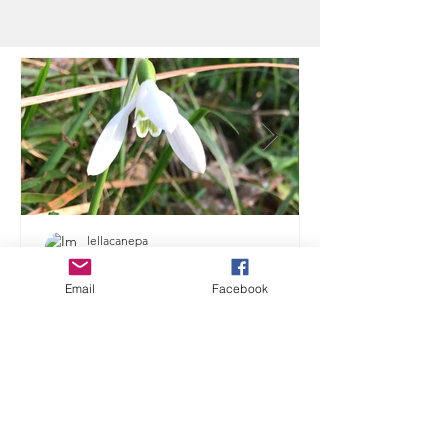
che vuol dal suolo Staccarla; ai dèi, che tutto
ponno, cede Odissea - Omero La più
accreditata spiegazione della locuzione
"mangiar la foglia" si deve all'Odissea dove
Omero fa mangiare a Ulisse foglie di moli,
pianta divina inesistente. Gliela consegna il
messaggero degli dei Ermes, per
Email
Facebook
lellacanepa
21 gen
Tempo di lettura: 4 min
FIOR DI BUCANEVE O DI
CAMPANELLINO?
al timido sole di febbraio, al primo fiore di
bucaneve Il 2026 è iniziato fra tante