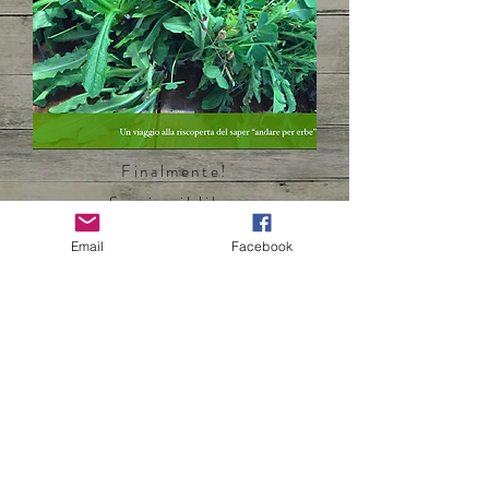
Finalmente!
Scarica il libro
"Il mio Prebuggiun"
Email
Facebook
Eccoci qua!
Ancora per POCO TEMPO e