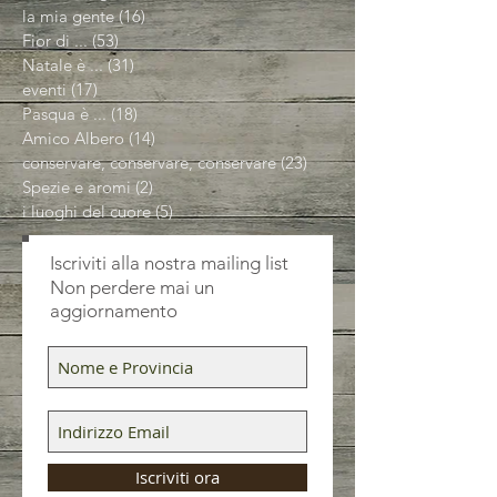
la mia gente
(16)
16 post
Fior di ...
(53)
53 post
Natale è ...
(31)
31 post
eventi
(17)
17 post
Pasqua è ...
(18)
18 post
Amico Albero
(14)
14 post
conservare, conservare, conservare
(23)
23 post
Spezie e aromi
(2)
2 post
i luoghi del cuore
(5)
5 post
Iscriviti alla nostra mailing list
Non perdere mai un
aggiornamento
Iscriviti ora