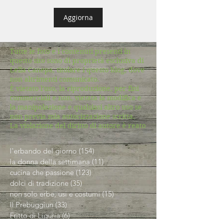
Aggiorna
Tutte le foto e i contenuti presenti in
questo sito sono di proprietà esclusiva di
Lella Canepa, titolare i questo blog, dove
non altrimenti comunicato.
È vietato l'uso, la riproduzione, per fini
commerciali e non, vietata la modifica e
la manipolazione e qualsiasi altro uso se
non previa mia autorizzazione scritta.
La violazione del diritto di autore è reato
l'erbando del giorno
(154)
154 post
la donna della settimana
(11)
11 post
cucina che passione
(123)
123 post
dolci di tradizione
(35)
35 post
non solo erbe, usi e costumi
(15)
15 post
Il Prebuggiun
(33)
33 post
Fritto di Liguria
(6)
6 post