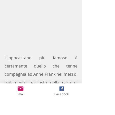
L'ippocastano più famoso è 
certamente quello che tenne 
compagnia ad Anne Frank nei mesi di 
isolamento nascosta nella casa di 
Amsterdam, era l'unica cosa che si 
Email
Facebook
vedeva dalla finestra della soffitta 
dove era nascosta e Anne ne 