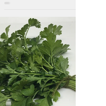
lellacanepa
26 gen 2025
Tempo di lettura: 4 min
DEGLI ERIGERON
Prima che inizino le passeggiate di
riconoscimento di quest'anno desidero dire
due parole su queste erbe, perché è ormai
impossibile non...