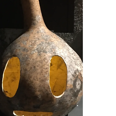
lellacanepa
23 nov 2024
Tempo di lettura: 2 min
LA GALINSOGA
Nell'orto abbandonato prospera ora indomita
la Galinsoga. Una delle poche erbe della quale
non conosco nessun nome volgare. In pochi
anni...