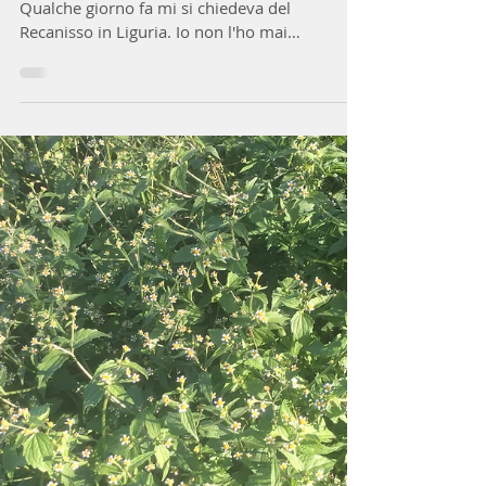
lellacanepa
13 dic 2024
Tempo di lettura: 3 min
LA FELCE DOLCE O
FALSO RECANISSO
vecchio muro ricoperto di Polypodium
Qualche giorno fa mi si chiedeva del
Recanisso in Liguria. Io non l'ho mai
incontrato come pianta...