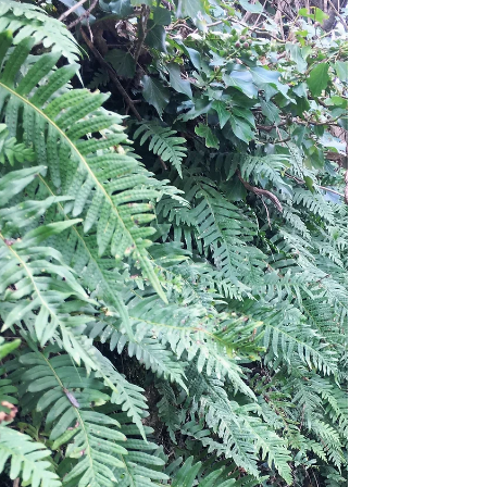
17 gen 2025
Tempo di lettura: 6 min
IL PREZZEMOLO
Mescola per benino aglio , salvia, e pepe fino,
prezzemolo , e buon vino. Se il miscuglio non
si falsa, forman sempre buona salsa Scuola...