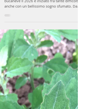
al timido sole di febbraio, al primo fiore di
bucaneve Il 2026 è iniziato fra tante difficoltà,
anche con un bellissimo sogno sfumato. Da
un mese circa ci si preparava a partecipare a
un evento internazionale che all'ultimo
momento, passaporto, valigia e biglietti in
mano, non si è concretizzato. Tornando a casa
delusa per quella che poteva essere
un'avventura bellissima, per tutto il lavoro
preparato in un mese, salendo le scale di casa,
nell'angolo dei vasi al riparo per il