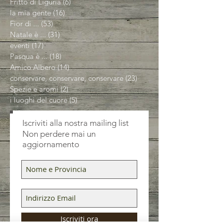
Fritto di Liguria
(6)
6 post
la mia gente
(16)
16 post
Fior di ...
(53)
53 post
Natale è ...
(31)
31 post
eventi
(17)
17 post
Pasqua è ...
(18)
18 post
Amico Albero
(14)
14 post
conservare, conservare, conservare
(23)
23 post
Spezie e aromi
(2)
2 post
i luoghi del cuore
(5)
5 post
Iscriviti alla nostra mailing list
Non perdere mai un
aggiornamento
Iscriviti ora