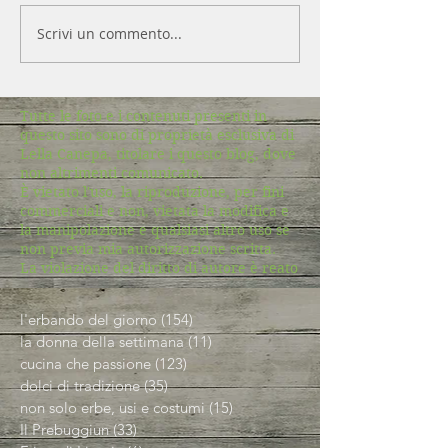
Scrivi un commento...
Tutte le foto e i contenuti presenti in
questo sito sono di proprietà esclusiva di
Lella Canepa, titolare i questo blog, dove
non altrimenti comunicato.
È vietato l'uso, la riproduzione, per fini
commerciali e non, vietata la modifica e
la manipolazione e qualsiasi altro uso se
non previa mia autorizzazione scritta.
La violazione del diritto di autore è reato
l'erbando del giorno
(154)
154 post
la donna della settimana
(11)
11 post
cucina che passione
(123)
123 post
dolci di tradizione
(35)
35 post
non solo erbe, usi e costumi
(15)
15 post
Il Prebuggiun
(33)
33 post