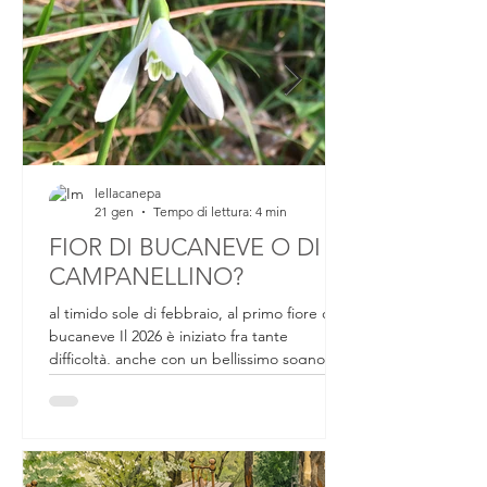
appunto, non si mangia, questo è però il
motivo che mi ha
lellacanepa
21 gen
Tempo di lettura: 4 min
FIOR DI BUCANEVE O DI
CAMPANELLINO?
al timido sole di febbraio, al primo fiore di
bucaneve Il 2026 è iniziato fra tante
difficoltà, anche con un bellissimo sogno
sfumato. Da un mese circa ci si preparava a
partecipare a un evento internazionale che
all'ultimo momento, passaporto, valigia e