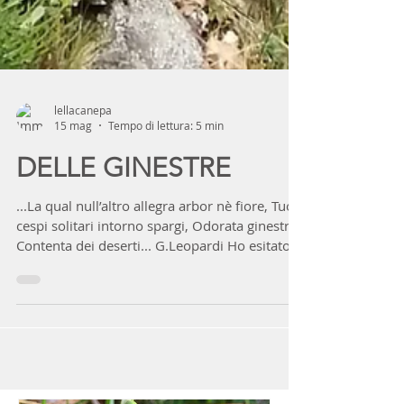
lellacanepa
15 mag
Tempo di lettura: 5 min
DELLE GINESTRE
...La qual null’altro allegra arbor nè fiore, Tuoi
cespi solitari intorno spargi, Odorata ginestra,
Contenta dei deserti... G.Leopardi Ho esitato a
scriverne prima perché fra i fiori, che tutti mi
piacciono, la ginestra non è ai primi posti.
Certamente ne riconosco una e ne aspetto
l'esplosione in primavera per l'allegria che le
sue macchie gialle portano. Forse il mio
scarso interesse è perché non si mangia. Ecco,