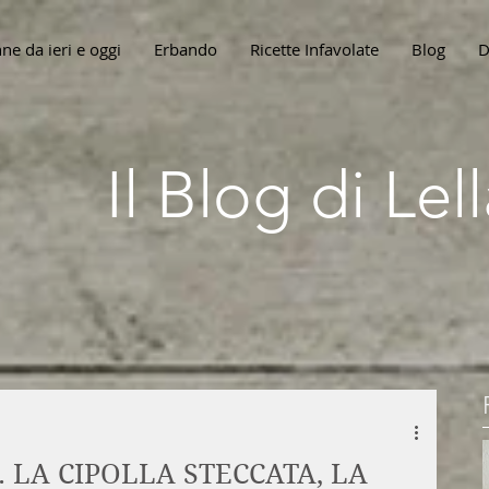
ne da ieri e oggi
Erbando
Ricette Infavolate
Blog
D
Il Blog di Le
. LA CIPOLLA STECCATA, LA