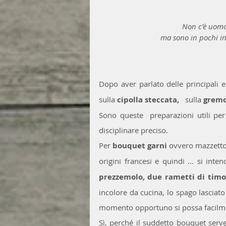
Non c’è uomo
ma sono in pochi in
Dopo aver parlato delle principali 
sulla 
cipolla steccata,  
 sulla 
gremo
Sono queste  preparazioni utili per 
disciplinare preciso.
Per 
bouquet garni
 ovvero mazzetto 
origini francesi e quindi ... si in
prezzemolo, due rametti di timo e
incolore da cucina, lo spago lasciat
momento opportuno si possa facilme
Sì, perché il suddetto bouquet serv