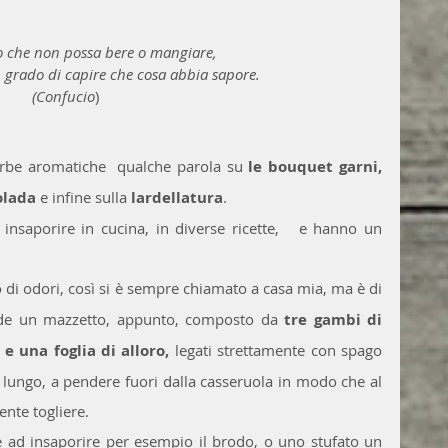
 che non possa bere o mangiare,
 grado di capire che cosa abbia sapore.
(Confucio
)
erbe aromatiche  qualche parola su 
le bouquet garni, 
lada 
e infine sulla 
lardellatura
. 
insaporire in cucina, in diverse ricette,   e hanno un 
di odori, così si è sempre chiamato a casa mia, ma è di 
tende un mazzetto, appunto, composto da 
tre gambi di 
 una foglia di alloro, 
legati strettamente con spago 
o lungo, a pendere fuori dalla casseruola in modo che al 
nte togliere.
e ad insaporire per esempio il brodo, o uno stufato un 