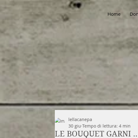
Home
Don
lellacanepa
30 giu
Tempo di lettura: 4 min
LE BOUQUET GARNI ..