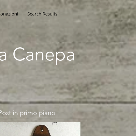
onazioni
Search Results
lla Canepa
Post in primo piano