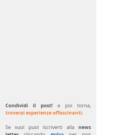
Condividi il post!
 e poi torna, 
troverai esperienze affascinanti
.
Se vuoi puoi iscriverti alla 
news 
letter
 cliccando 
qui>>
 per non 