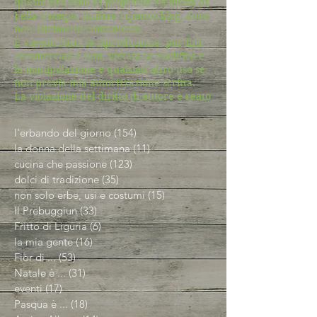
questo sito sono di proprietà esclusiva di
Lella Canepa, titolare i questo blog, dove
non altrimenti comunicato.
È vietato l'uso, la riproduzione, per fini
commerciali e non, vietata la modifica e
la manipolazione e qualsiasi altro uso se
non previa mia autorizzazione scritta.
La violazione del diritto di autore è reato
l'erbando del giorno
(154)
154 post
la donna della settimana
(11)
11 post
cucina che passione
(123)
123 post
dolci di tradizione
(35)
35 post
non solo erbe, usi e costumi
(15)
15 post
Il Prebuggiun
(33)
33 post
Fritto di Liguria
(6)
6 post
la mia gente
(16)
16 post
Fior di ...
(53)
53 post
Natale è ...
(31)
31 post
eventi
(17)
17 post
Pasqua è ...
(18)
18 post