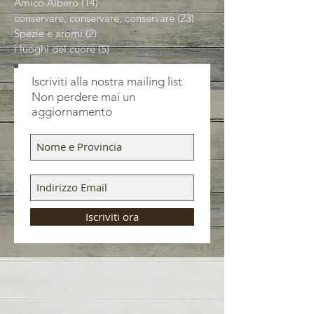
Amico Albero
(14)
14 post
conservare, conservare, conservare
(23)
23 post
Spezie e aromi
(2)
2 post
i luoghi del cuore
(5)
5 post
Iscriviti alla nostra mailing list
Non perdere mai un
aggiornamento
Iscriviti ora