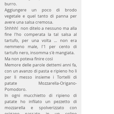
burro. 
Aggiungere un poco di brodo 
vegetale e quel tanto di panna per 
avere una salsa cremosa.
Shhhh!  non ditelo a nessuno ma alla 
fine l'ho comperata la tal salsa al 
tartufo, per una volta ... non era 
nemmeno male, l'1 per cento di 
tartufo nero, insomma s'è mangiata.
Ma non poteva finire così
Memore delle parole dettemi anni fa, 
con un avanzo di pasta e ripieno ho lì 
per lì messo insieme i Tortelli di 
patate Mozzarella-Origano-
Pomodoro.
In ogni mucchietto di ripieno di 
patate ho infilato un pezzetto di 
mozzarella e spolverizzato con 
origano passato in un colino 