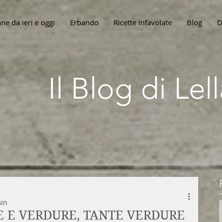
ne da ieri e oggi
Erbando
Ricette Infavolate
Blog
D
Il Blog di Le
min
E E VERDURE, TANTE VERDURE