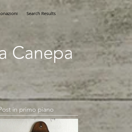
onazioni
Search Results
lla Canepa
Post in primo piano