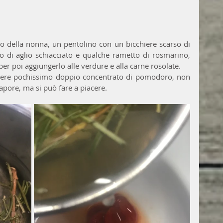
o della nonna, un pentolino con un bicchiere scarso di 
 di aglio schiacciato e qualche rametto di rosmarino, 
er poi aggiungerlo alle verdure e alla carne rosolate.
liere pochissimo doppio concentrato di pomodoro, non 
apore, ma si può fare a piacere.