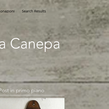
onazioni
Search Results
lla Canepa
Post in primo piano