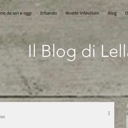
ne da ieri e oggi
Erbando
Ricette Infavolate
Blog
D
Il Blog di Le
min