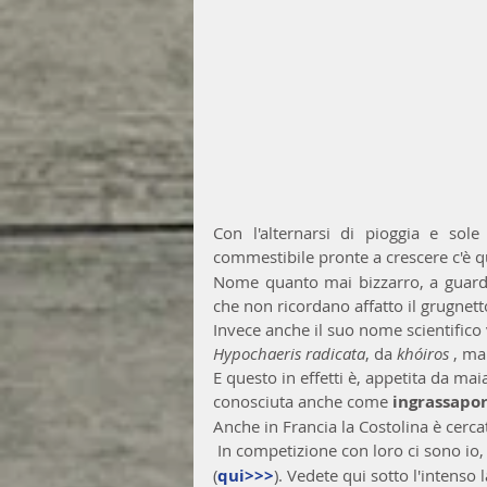
Con l'alternarsi di pioggia e sole
commestibile pronte a crescere c'è qu
Nome quanto mai bizzarro, a guarda
che non ricordano affatto il grugnett
Invece anche il suo nome scientifico 
Hypochaeris radicata
, da 
khóiros
 , ma
E questo in effetti è, appetita da maia
conosciuta anche come 
ingrassapor
Anche in Francia la Costolina è cerc
 In competizione con loro ci sono io, 
(
qui>>>
). Vedete qui sotto l'intenso 