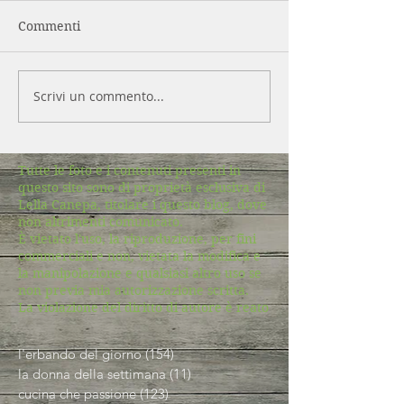
Commenti
Scrivi un commento...
Tutte le foto e i contenuti presenti in
questo sito sono di proprietà esclusiva di
Lella Canepa, titolare i questo blog, dove
non altrimenti comunicato.
È vietato l'uso, la riproduzione, per fini
commerciali e non, vietata la modifica e
la manipolazione e qualsiasi altro uso se
non previa mia autorizzazione scritta.
La violazione del diritto di autore è reato
l'erbando del giorno
(154)
154 post
la donna della settimana
(11)
11 post
cucina che passione
(123)
123 post