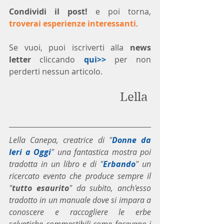
Condividi il post!
 e poi torna, 
troverai esperienze interessanti
.
Se vuoi, puoi iscriverti alla 
news 
letter
 cliccando 
qui>>
 per non 
perderti nessun articolo.
Lella 
Lella Canepa, creatrice di "
Donne da 
Ieri a Oggi
" una fantastica mostra poi 
tradotta in un libro e di "
Erbando
" un 
ricercato evento che produce sempre il 
"
tutto esaurito
" da subito, anch'esso 
tradotto in un manuale dove si impara a 
conoscere e raccogliere le erbe 
selvatiche commestibili come facevano i 