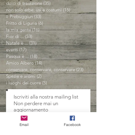
dolci di tradizione
(35)
35 post
non solo erbe, usi e costumi
(15)
15 post
Il Prebuggiun
(33)
33 post
Fritto di Liguria
(6)
6 post
la mia gente
(16)
16 post
Fior di ...
(53)
53 post
Natale è ...
(31)
31 post
eventi
(17)
17 post
Pasqua è ...
(18)
18 post
Amico Albero
(14)
14 post
conservare, conservare, conservare
(23)
23 post
Spezie e aromi
(2)
2 post
i luoghi del cuore
(5)
5 post
Iscriviti alla nostra mailing list
Non perdere mai un
aggiornamento
Email
Facebook