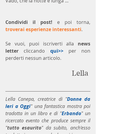
Vado, che la notte è lunga ...
Condividi il post!
 e poi torna, 
troverai esperienze interessanti
.
Se vuoi, puoi iscriverti alla 
news 
letter
 cliccando 
qui>>
 per non 
perderti nessun articolo.
Lella 
Lella Canepa, creatrice di "
Donne da 
Ieri a Oggi
" una fantastica mostra poi 
tradotta in un libro e di "
Erbando
" un 
ricercato evento che produce sempre il 
"
tutto esaurito
" da subito, anch'esso 