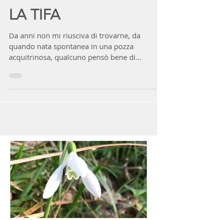
lellacanepa
4 lug 2020
Tempo di lettura: 3 min
LA TIFA
Da anni non mi riusciva di trovarne, da
quando nata spontanea in una pozza
acquitrinosa, qualcuno pensò bene di
riempire di terra,...