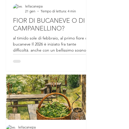
lellacanepa
21 gen
Tempo di lettura: 4 min
FIOR DI BUCANEVE O DI
CAMPANELLINO?
al timido sole di febbraio, al primo fiore di
bucaneve Il 2026 è iniziato fra tante
difficoltà, anche con un bellissimo sogno
sfumato. Da un mese circa ci si preparava a
partecipare a un evento internazionale che
all'ultimo momento, passaporto, valigia e
biglietti in mano, non si è concretizzato.
Tornando a casa delusa per quella che
poteva essere un'avventura bellissima, per
tutto il lavoro preparato in un mese, salendo
le scale di casa, nell'angolo dei vasi al riparo
per il