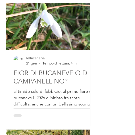
lellacanepa
21 gen
Tempo di lettura: 4 min
FIOR DI BUCANEVE O DI
CAMPANELLINO?
al timido sole di febbraio, al primo fiore di
bucaneve Il 2026 è iniziato fra tante
difficoltà, anche con un bellissimo sogno
sfumato. Da un mese circa ci si preparava a
partecipare a un evento internazionale che
all'ultimo momento, passaporto, valigia e