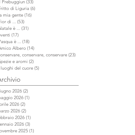
aug
Il Prebuggiun
(33)
33 post
si è sempre chiamato a casa mia, ma
Fritto di Liguria
(6)
6 post
è di or
la mia gente
(16)
16 post
ior di ...
(53)
53 post
Natale è ...
(31)
31 post
eventi
(17)
17 post
Pasqua è ...
(18)
18 post
Amico Albero
(14)
14 post
conservare, conservare, conservare
(23)
23 post
Spezie e aromi
(2)
2 post
i luoghi del cuore
(5)
5 post
rchivio
iugno 2026
(2)
2 post
aggio 2026
(1)
1 post
prile 2026
(2)
2 post
arzo 2026
(2)
2 post
ebbraio 2026
(1)
1 post
ennaio 2026
(3)
3 post
ovembre 2025
(1)
1 post