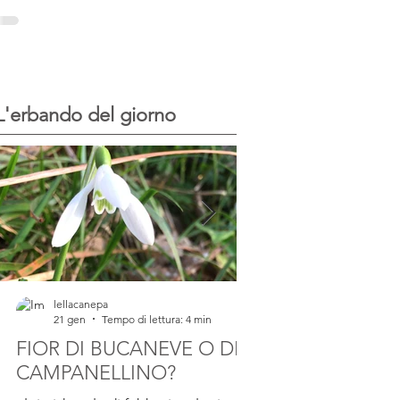
del progetto...
di sale I Malavoglia - G.Verga
Scrivere del sale e della sua...
L'erbando del giorno
lellacanepa
lellacanepa
21 gen
Tempo di lettura: 4 min
23 lug 2025
Tempo d
FIOR DI BUCANEVE O DI
IL FARINELLO
CAMPANELLINO?
pianta di Farinello Ho