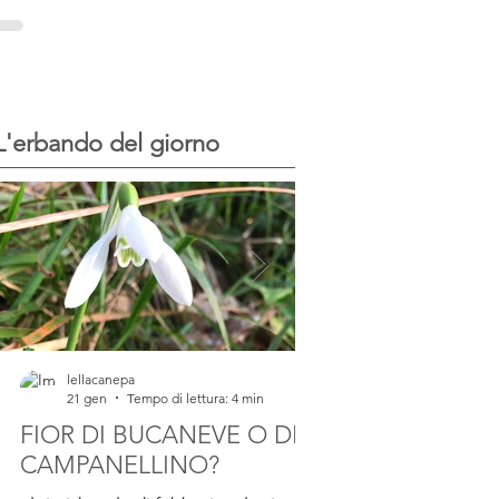
del progetto...
di sale I Malavoglia - G.Verga
Scrivere del sale e della sua...
L'erbando del giorno
lellacanepa
lellacanepa
21 gen
Tempo di lettura: 4 min
23 lug 2025
Tempo d
FIOR DI BUCANEVE O DI
IL FARINELLO
CAMPANELLINO?
pianta di Farinello Ho