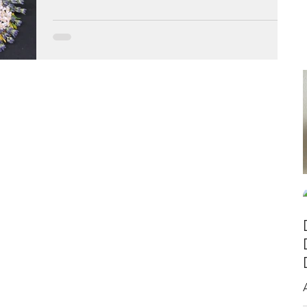
Fra le molte cose che si possono fare con le erbe
raccolte in questi giorni, i mazzolini profumati con
proprietà antitarme utili per...