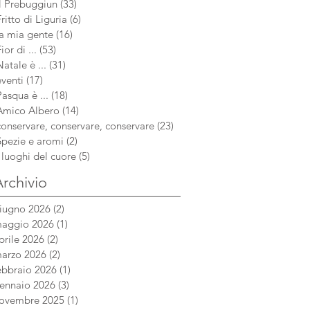
aug
Il Prebuggiun
(33)
33 post
si è sempre chiamato a casa mia, ma
Fritto di Liguria
(6)
6 post
è di or
la mia gente
(16)
16 post
ior di ...
(53)
53 post
Natale è ...
(31)
31 post
eventi
(17)
17 post
Pasqua è ...
(18)
18 post
Amico Albero
(14)
14 post
conservare, conservare, conservare
(23)
23 post
Spezie e aromi
(2)
2 post
i luoghi del cuore
(5)
5 post
rchivio
iugno 2026
(2)
2 post
aggio 2026
(1)
1 post
prile 2026
(2)
2 post
arzo 2026
(2)
2 post
ebbraio 2026
(1)
1 post
ennaio 2026
(3)
3 post
ovembre 2025
(1)
1 post