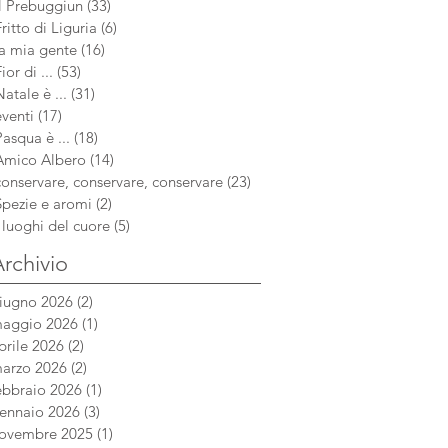
aug
Il Prebuggiun
(33)
33 post
si è sempre chiamato a casa mia, ma
Fritto di Liguria
(6)
6 post
è di or
la mia gente
(16)
16 post
ior di ...
(53)
53 post
Natale è ...
(31)
31 post
eventi
(17)
17 post
Pasqua è ...
(18)
18 post
Amico Albero
(14)
14 post
conservare, conservare, conservare
(23)
23 post
Spezie e aromi
(2)
2 post
i luoghi del cuore
(5)
5 post
rchivio
iugno 2026
(2)
2 post
aggio 2026
(1)
1 post
prile 2026
(2)
2 post
arzo 2026
(2)
2 post
ebbraio 2026
(1)
1 post
ennaio 2026
(3)
3 post
ovembre 2025
(1)
1 post