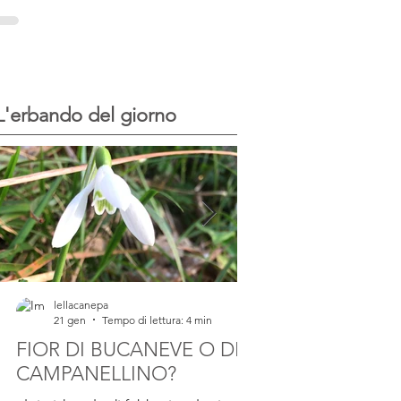
del progetto...
di sale I Malavoglia - G.Verga
Scrivere del sale e della sua...
L'erbando del giorno
lellacanepa
lellacanepa
21 gen
Tempo di lettura: 4 min
23 lug 2025
Tempo d
FIOR DI BUCANEVE O DI
IL FARINELLO
CAMPANELLINO?
pianta di Farinello Ho