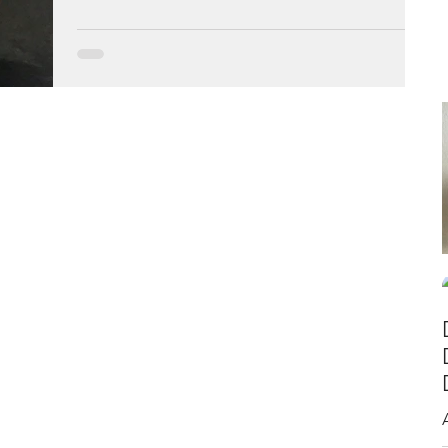
Mia per modo di dire, mia perché sono 50 anni
che la si fa in casa, solo con questa ricetta. Le
verdure che avevo a disposizione in...