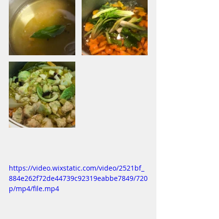
https://video.wixstatic.com/video/2521bf_
884e262f72de44739c92319eabbe7849/720
p/mp4/file.mp4