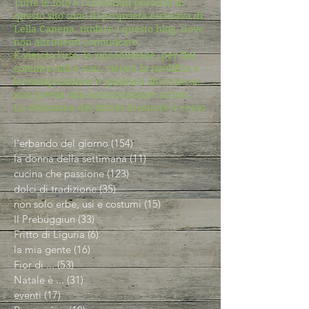
Tutte le foto e i contenuti presenti in
questo sito sono di proprietà esclusiva di
Lella Canepa, titolare i questo blog, dove
non altrimenti comunicato.
È vietato l'uso, la riproduzione, per fini
commerciali e non, vietata la modifica e
la manipolazione e qualsiasi altro uso se
non previa mia autorizzazione scritta.
La violazione del diritto di autore è reato
l'erbando del giorno
(154)
154 post
la donna della settimana
(11)
11 post
cucina che passione
(123)
123 post
dolci di tradizione
(35)
35 post
non solo erbe, usi e costumi
(15)
15 post
Il Prebuggiun
(33)
33 post
Fritto di Liguria
(6)
6 post
la mia gente
(16)
16 post
Fior di ...
(53)
53 post
Natale è ...
(31)
31 post
eventi
(17)
17 post