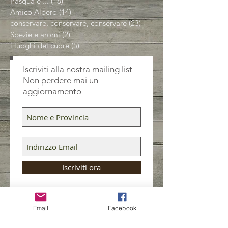
Pasqua è ...
(18)
18 post
Amico Albero
(14)
14 post
conservare, conservare, conservare
(23)
23 post
Spezie e aromi
(2)
2 post
i luoghi del cuore
(5)
5 post
Iscriviti alla nostra mailing list
Non perdere mai un
aggiornamento
Iscriviti ora
Email
Facebook