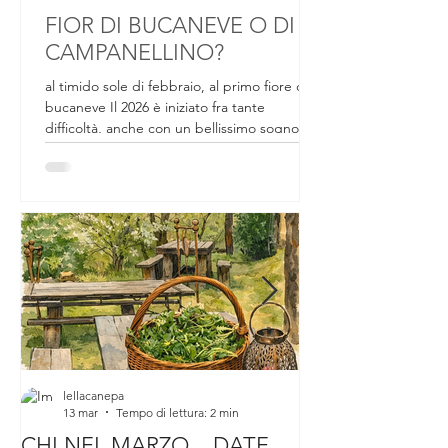
lellacanepa
21 gen
Tempo di lettura: 4 min
FIOR DI BUCANEVE O DI
CAMPANELLINO?
al timido sole di febbraio, al primo fiore di
bucaneve Il 2026 è iniziato fra tante
difficoltà, anche con un bellissimo sogno
sfumato. Da un mese circa ci si preparava a
partecipare a un evento internazionale che
all'ultimo momento, passaporto, valigia e
biglietti in mano, non si è concretizzato.
Tornando a casa delusa per quella che
poteva essere un'avventura bellissima, per
tutto il lavoro preparato in un mese, salendo
le scale di casa, nell'angolo dei vasi al riparo
per il
lellacanepa
13 mar
Tempo di lettura: 2 min