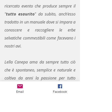
ricercato evento che produce sempre il 
"
tutto esaurito
" da subito, anch'esso 
tradotto in un manuale dove si impara a 
conoscere e raccogliere le erbe 
selvatiche commestibili come facevano i 
nostri avi.
Lella Canepa ama da sempre tutto ciò 
che è spontaneo, semplice e naturale e 
coltiva da anni la passione per tutto 
quello che circonda il mondo manuale 
Email
Facebook
del femminile. tramandato per 
generazioni da sua mamma, sua nonna 
e la sua bisnonna.