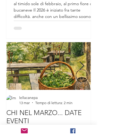
CAMPANELLINO?
al timido sole di febbraio, al primo fiore di
bucaneve Il 2026 è iniziato fra tante
difficoltà, anche con un bellissimo sogno
sfumato. Da un mese circa ci si preparava a
partecipare a un evento internazionale che
all'ultimo momento, passaporto, valigia e
biglietti in mano, non si è concretizzato.
Tornando a casa delusa per quella che
poteva essere un'avventura bellissima, per
tutto il lavoro preparato in un mese, salendo
le scale di casa, nell'angolo dei vasi al riparo
per il
lellacanepa
13 mar
Tempo di lettura: 2 min
CHI NEL MARZO... DATE
PRIMAVERA 
EVENTI
2026