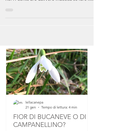
tengono lini e vecchie lavande..." Genova per
noi P. Conte Ero davvero indecisa se fare il
post...
lellacanepa
21 gen
Tempo di lettura: 4 min
FIOR DI BUCANEVE O DI