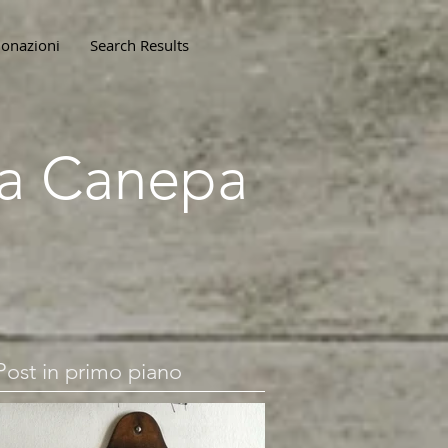
onazioni
Search Results
lla Canepa
Post in primo piano