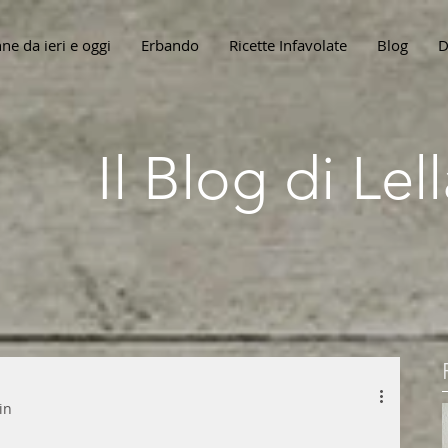
ne da ieri e oggi
Erbando
Ricette Infavolate
Blog
D
Il Blog di Le
in