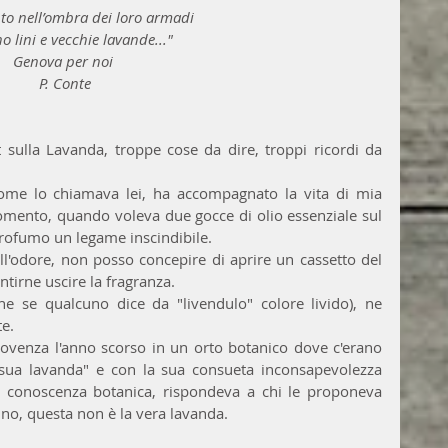
anto nell’ombra dei loro armadi
o lini e vecchie lavande..."
Genova per noi 
P. Conte
 sulla Lavanda, troppe cose da dire, troppi ricordi da 
ome lo chiamava lei, ha accompagnato la vita di mia 
mento, quando voleva due gocce di olio essenziale sul 
 profumo un legame inscindibile.
'odore, non posso concepire di aprire un cassetto del 
tirne uscire la fragranza.
he se qualcuno dice da "livendulo" colore livido), ne 
e. 
ovenza l'anno scorso in un orto botanico dove c'erano 
ua lavanda" e con la sua consueta inconsapevolezza 
 conoscenza botanica, rispondeva a chi le proponeva 
o,no, questa non è la vera lavanda.