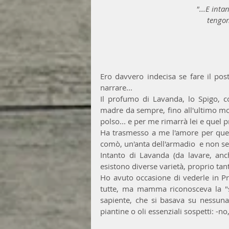
"...E int
tengon
Ero davvero indecisa se fare il post
narrare... 
Il profumo di Lavanda, lo Spigo, c
madre da sempre, fino all'ultimo mo
polso... e per me rimarrà lei e quel
Ha trasmesso a me l'amore per quell
comò, un'anta dell'armadio  e non sen
Intanto di Lavanda (da lavare, anc
esistono diverse varietà, proprio tant
Ho avuto occasione di vederle in Pr
tutte, ma mamma riconosceva la "s
sapiente, che si basava su nessuna
piantine o oli essenziali sospetti: -n