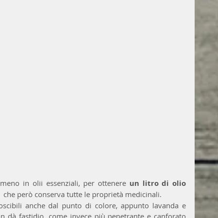
eno in olii essenziali, per ottenere 
un litro di olio 
,  che però conserva tutte le proprietà medicinali.
cibili anche dal punto di colore, appunto lavanda e 
on dà fastidio, come invece più penetrante e canforato 