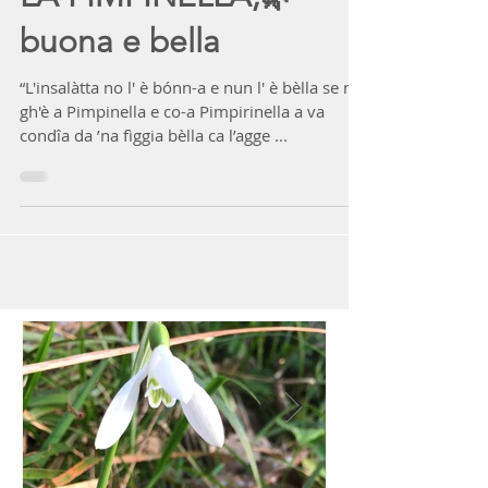
LA PIMPINELLA,🌿
buona e bella
“L'insalàtta no l' è bónn-a e nun l' è bèlla se no
gh'è a Pimpinella e co-a Pimpirinella a va
condîa da ’na fìggia bèlla ca l’agge ...