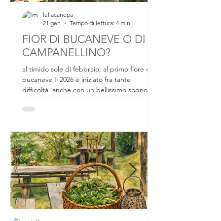
lellacanepa
21 gen
Tempo di lettura: 4 min
FIOR DI BUCANEVE O DI
CAMPANELLINO?
al timido sole di febbraio, al primo fiore di
bucaneve Il 2026 è iniziato fra tante
difficoltà, anche con un bellissimo sogno
sfumato. Da un mese circa ci si preparava a
partecipare a un evento internazionale che
all'ultimo momento, passaporto, valigia e
biglietti in mano, non si è concretizzato.
Tornando a casa delusa per quella che
poteva essere un'avventura bellissima, per
tutto il lavoro preparato in un mese, salendo
le scale di casa, nell'angolo dei vasi al riparo
per il