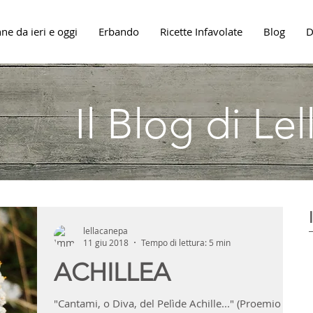
ne da ieri e oggi
Erbando
Ricette Infavolate
Blog
D
Il Blog di Le
lellacanepa
11 giu 2018
Tempo di lettura: 5 min
ACHILLEA
"Cantami, o Diva, del Pelìde Achille..." (Proemio