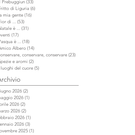
aug
Il Prebuggiun
(33)
33 post
si è sempre chiamato a casa mia, ma
Fritto di Liguria
(6)
6 post
è di or
la mia gente
(16)
16 post
ior di ...
(53)
53 post
Natale è ...
(31)
31 post
eventi
(17)
17 post
Pasqua è ...
(18)
18 post
Amico Albero
(14)
14 post
conservare, conservare, conservare
(23)
23 post
Spezie e aromi
(2)
2 post
i luoghi del cuore
(5)
5 post
rchivio
iugno 2026
(2)
2 post
aggio 2026
(1)
1 post
prile 2026
(2)
2 post
arzo 2026
(2)
2 post
ebbraio 2026
(1)
1 post
ennaio 2026
(3)
3 post
ovembre 2025
(1)
1 post