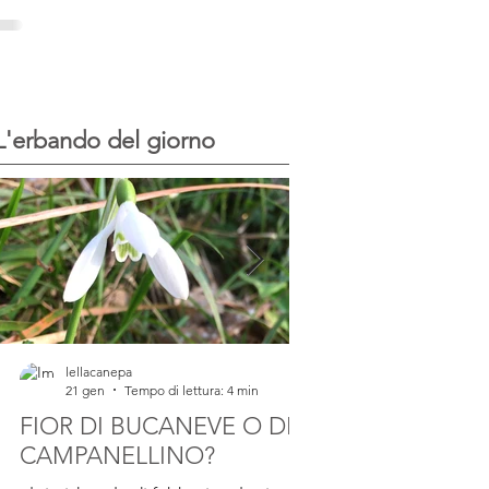
del progetto...
di sale I Malavoglia - G.Verga
Scrivere del sale e della sua...
L'erbando del giorno
lellacanepa
lellacanepa
21 gen
Tempo di lettura: 4 min
23 lug 2025
Tempo d
FIOR DI BUCANEVE O DI
IL FARINELLO
CAMPANELLINO?
pianta di Farinello Ho