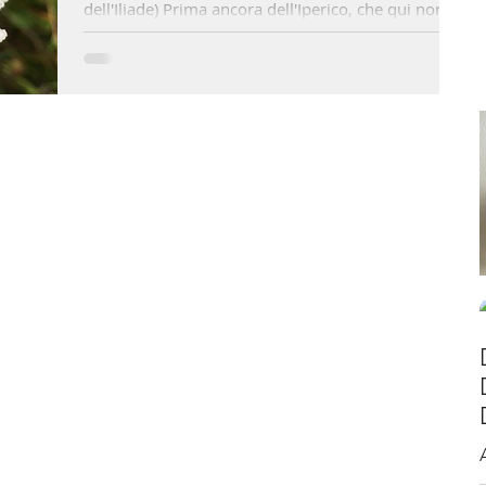
dell'Iliade) Prima ancora dell'Iperico, che qui non è
ancora fiorito, voglio raccontare...