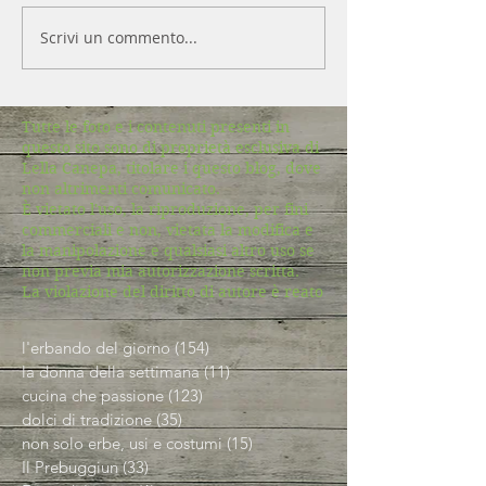
Scrivi un commento...
Tutte le foto e i contenuti presenti in
questo sito sono di proprietà esclusiva di
Lella Canepa, titolare i questo blog, dove
non altrimenti comunicato.
È vietato l'uso, la riproduzione, per fini
commerciali e non, vietata la modifica e
la manipolazione e qualsiasi altro uso se
non previa mia autorizzazione scritta.
La violazione del diritto di autore è reato
l'erbando del giorno
(154)
154 post
la donna della settimana
(11)
11 post
cucina che passione
(123)
123 post
dolci di tradizione
(35)
35 post
non solo erbe, usi e costumi
(15)
15 post
Il Prebuggiun
(33)
33 post