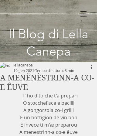
Il Blog di Lella
Canepa
lellacanepa
19 gen 2021
Tempo di lettura: 3 min
A MENËNÈSTRINN-A CO-
E ÊUVE
  T' ho dïto che t'a prepari
O stocchefisce e bacilli
A gongorzola co-i grilli
E ûn bottigion de vin bon
E invece ti m'æ preparou
A menestrinn-a co-e êuve