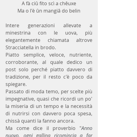
A fà ciû fïto scì a chêuxe
Ma o l'è ûn mangiâ do belin
Intere generazioni allevate a 
minestrina con le uova, più 
elegantemente chiamata altrove 
Stracciatella in brodo. 
Piatto semplice, veloce, nutriente, 
corroborante, al quale dedico un 
post solo perché piatto davvero di 
tradizione, per il resto c'è poco da 
spiegare.
Passato di moda temo, per scelte più 
impegnative, quasi che ricordi un po' 
la miseria di un tempo e la necessità 
di nutrirsi con davvero poca spesa, 
chissà quanti la fanno ancora.
Ma come dice il proverbio "
Anno 
nuovo, ogni 
gallina
 ricomincia a far 