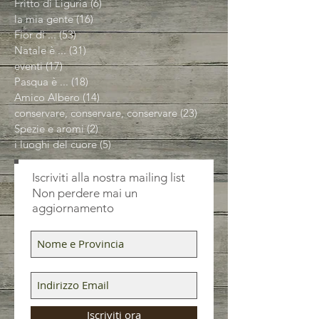
Fritto di Liguria
(6)
6 post
la mia gente
(16)
16 post
Fior di ...
(53)
53 post
Natale è ...
(31)
31 post
eventi
(17)
17 post
Pasqua è ...
(18)
18 post
Amico Albero
(14)
14 post
conservare, conservare, conservare
(23)
23 post
Spezie e aromi
(2)
2 post
i luoghi del cuore
(5)
5 post
Iscriviti alla nostra mailing list
Non perdere mai un
aggiornamento
Iscriviti ora