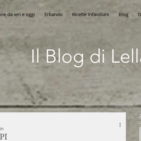
ne da ieri e oggi
Erbando
Ricette Infavolate
Blog
D
Il Blog di Le
in
PI