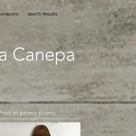
onazioni
Search Results
lla Canepa
Post in primo piano