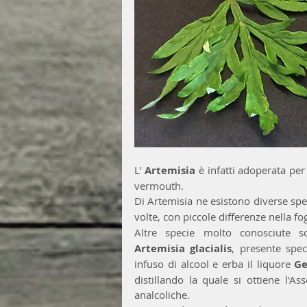
L' 
Artemisia
 è infatti adoperata per
vermouth.
Di Artemisia ne esistono diverse spec
volte, con piccole differenze nella fog
Altre specie molto conosciute 
Artemisia glacialis
, presente spec
infuso di alcool e erba il liquore 
G
distillando la quale si ottiene l'A
analcoliche.