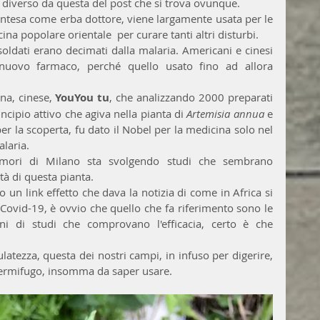
diverso da questa del post che si trova ovunque.
 intesa come erba dottore, viene largamente usata per le 
ina popolare orientale  per curare tanti altri disturbi.
soldati erano decimati dalla malaria. Americani e cinesi 
uovo farmaco, perché quello usato fino ad allora 
na, cinese, 
YouYou tu
, che analizzando 2000 preparati 
ncipio attivo che agiva nella pianta di 
Artemisia annua 
e 
 per la scoperta, fu dato il Nobel per la medicina solo nel 
alaria.
Tumori di Milano sta svolgendo studi che sembrano 
età di questa pianta.
 un link effetto che dava la notizia di come in Africa si 
 Covid-19, è ovvio che quello che fa riferimento sono le 
ni di studi che comprovano l'efficacia, certo è che 
latezza, questa dei nostri campi, in infuso per digerire, 
vermifugo, insomma da saper usare. 