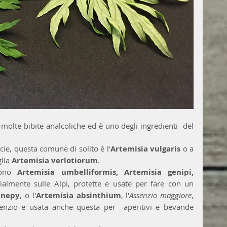
 molte bibite analcoliche ed è uno degli ingredienti  del 
ie, questa comune di solito è l'
Artemisia vulgaris 
o a 
lia 
Artemisia verlotiorum
. 
sono 
Artemisia umbelliformis, Artemisia genipi, 
ialmente sulle Alpi, protette e usate per fare con un 
enepy
, o l'
Artemisia absinthium
, l'
Assenzio maggiore
, 
ssenzio e usata anche questa per  aperitivi e bevande 