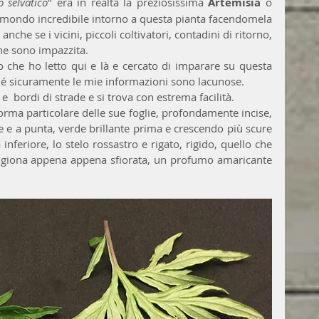
 selvatico
" era in realtà la preziosissima 
Artemisia
 o 
n mondo incredibile intorno a questa pianta facendomela 
che se i vicini, piccoli coltivatori, contadini di ritorno,  
e sono impazzita.
 che ho letto qui e là e cercato di imparare su questa 
hé sicuramente le mie informazioni sono lacunose.
 e  bordi di strade e si trova con estrema facilità. 
orma particolare delle sue foglie, profondamente incise, 
e a punta, verde brillante prima e crescendo più scure 
inferiore, lo stelo rossastro e rigato, rigido, quello che 
prigiona appena appena sfiorata, un profumo amaricante 