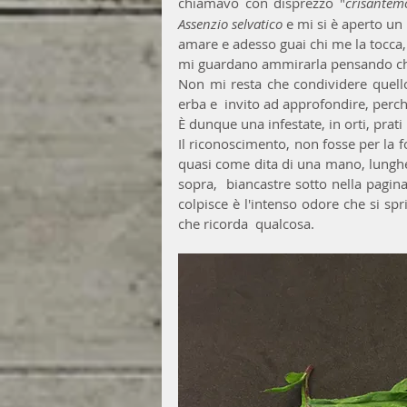
chiamavo con disprezzo "
crisantemo
Assenzio selvatico
 e mi si è aperto u
amare e adesso guai chi me la tocca, an
mi guardano ammirarla pensando ch
Non mi resta che condividere quello
erba e  invito ad approfondire, perc
È dunque una infestate, in orti, prati 
Il riconoscimento, non fosse per la f
quasi come dita di una mano, lunghe 
sopra,  biancastre sotto nella pagina 
colpisce è l'intenso odore che si s
che ricorda  qualcosa.