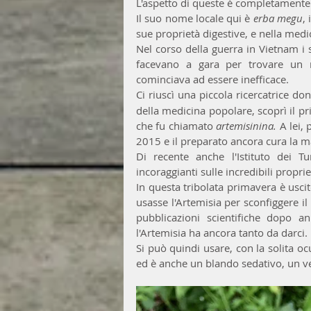
L'aspetto di queste è completamente 
Il suo nome locale qui è 
erba megu
,
sue proprietà digestive, e nella medic
Nel corso della guerra in Vietnam i 
facevano a gara per trovare un n
cominciava ad essere inefficace.
Ci riuscì una piccola ricercatrice don
della medicina popolare, scoprì il pri
che fu chiamato 
artemisinina.
 A lei,
2015 e il preparato ancora cura la m
Di recente anche l'Istituto dei 
incoraggianti sulle incredibili propri
In questa tribolata primavera è uscito
usasse l'Artemisia per sconfiggere il
pubblicazioni scientifiche dopo an
l'Artemisia ha ancora tanto da darci.
Si può quindi usare, con la solita ocu
ed è anche un blando sedativo, un 