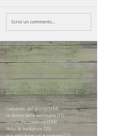
Scrivi un commento...
Tutte le foto e i contenuti presenti in
questo sito sono di proprietà esclusiva di
Lella Canepa, titolare i questo blog, dove
non altrimenti comunicato.
È vietato l'uso, la riproduzione, per fini
commerciali e non, vietata la modifica e
la manipolazione e qualsiasi altro uso se
non previa mia autorizzazione scritta.
La violazione del diritto di autore è reato
l'erbando del giorno
(154)
154 post
la donna della settimana
(11)
11 post
cucina che passione
(123)
123 post
dolci di tradizione
(35)
35 post
non solo erbe, usi e costumi
(15)
15 post