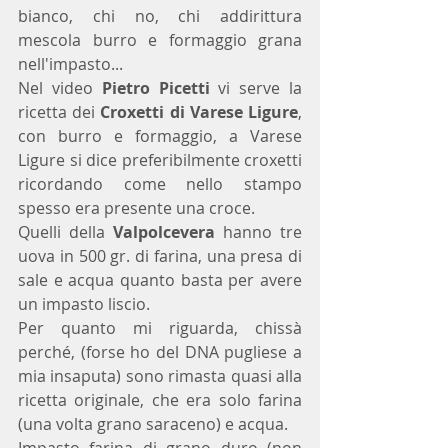
bianco, chi no, chi addirittura 
mescola burro e formaggio grana 
nell'impasto...
Nel video 
Pietro Picetti
 vi serve la 
ricetta dei 
Croxetti di Varese Ligure
, 
con burro e formaggio, a Varese 
Ligure si dice preferibilmente croxetti 
ricordando come nello stampo 
spesso era presente una croce.
Quelli della 
Valpolcevera
 hanno tre 
uova in 500 gr. di farina, una presa di 
sale e acqua quanto basta per avere 
un impasto liscio.
Per quanto mi riguarda, chissà 
perché, (forse ho del DNA pugliese a 
mia insaputa) sono rimasta quasi alla 
ricetta originale, che era solo farina 
(una volta grano saraceno) e acqua.
Impasto farina di grano duro (non 