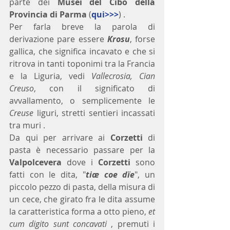
parte dei 
Musei del Cibo della 
Provincia di Parma
 (
qui>>>
) .
Per farla breve la parola di 
derivazione pare essere 
Krosu
, forse 
gallica, che significa incavato e che si 
ritrova in tanti toponimi tra la Francia 
e la Liguria, vedi 
Vallecrosia, Cian 
Creuso
, con il significato di 
avvallamento, o semplicemente le 
Creuse
 liguri, stretti sentieri incassati 
tra muri .
Da qui per arrivare ai 
Corzetti 
di 
pasta è necessario passare per la 
Valpolcevera
 dove i 
Corzetti
 sono 
fatti con le dita, "
tiæ coe dïe
", un 
piccolo pezzo di pasta, della misura di 
un cece, che girato fra le dita assume 
la caratteristica forma a otto pieno, 
et 
cum digito sunt concavati
 , premuti i 