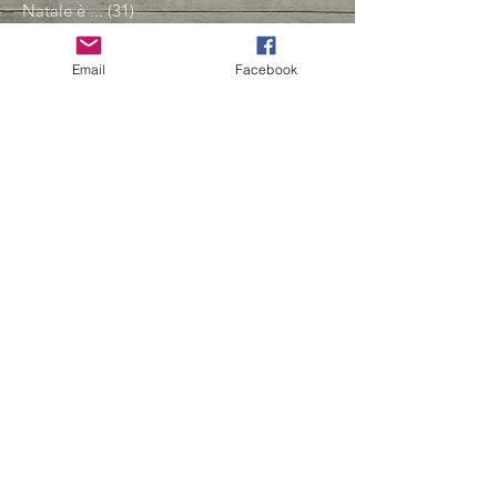
Natale è ...
(31)
31 post
eventi
(17)
17 post
Pasqua è ...
(18)
18 post
Email
Facebook
Amico Albero
(14)
14 post
conservare, conservare, conservare
(23)
23 post
Spezie e aromi
(2)
2 post
i luoghi del cuore
(5)
5 post
Iscriviti alla nostra mailing list
Non perdere mai un
aggiornamento
Iscriviti ora