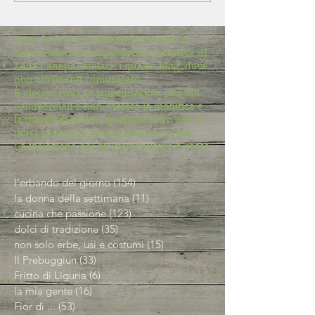
Tutte le foto e i contenuti presenti in
questo sito sono di proprietà esclusiva di
Lella Canepa, titolare i questo blog, dove
non altrimenti comunicato.
È vietato l'uso, la riproduzione, per fini
commerciali e non, vietata la modifica e
la manipolazione e qualsiasi altro uso se
non previa mia autorizzazione scritta.
La violazione del diritto di autore è reato
l'erbando del giorno
(154)
154 post
la donna della settimana
(11)
11 post
cucina che passione
(123)
123 post
dolci di tradizione
(35)
35 post
non solo erbe, usi e costumi
(15)
15 post
Il Prebuggiun
(33)
33 post
Fritto di Liguria
(6)
6 post
la mia gente
(16)
16 post
Fior di ...
(53)
53 post