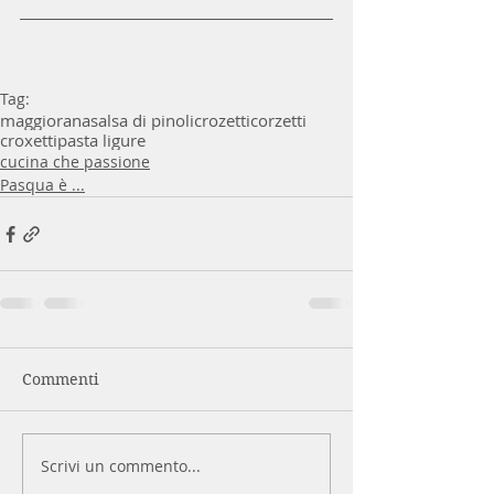
Tag:
maggiorana
salsa di pinoli
crozetti
corzetti
croxetti
pasta ligure
cucina che passione
Pasqua è ...
Commenti
Scrivi un commento...