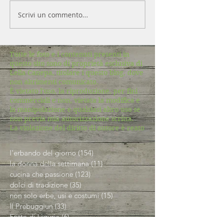
Scrivi un commento...
Tutte le foto e i contenuti presenti in
questo sito sono di proprietà esclusiva di
Lella Canepa, titolare i questo blog, dove
non altrimenti comunicato.
È vietato l'uso, la riproduzione, per fini
commerciali e non, vietata la modifica e
la manipolazione e qualsiasi altro uso se
non previa mia autorizzazione scritta.
La violazione del diritto di autore è reato
l'erbando del giorno
(154)
154 post
la donna della settimana
(11)
11 post
cucina che passione
(123)
123 post
dolci di tradizione
(35)
35 post
non solo erbe, usi e costumi
(15)
15 post
Il Prebuggiun
(33)
33 post
Fritto di Liguria
(6)
6 post