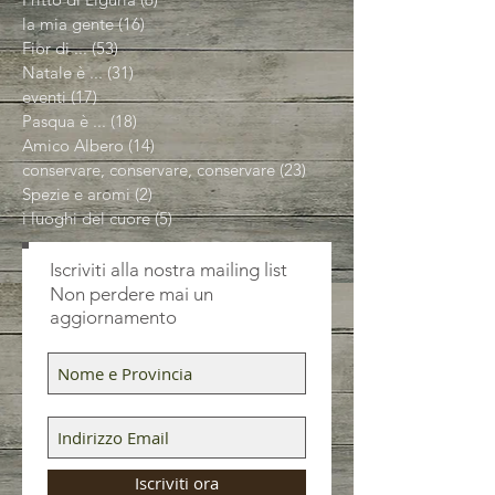
la mia gente
(16)
16 post
Fior di ...
(53)
53 post
Natale è ...
(31)
31 post
eventi
(17)
17 post
Pasqua è ...
(18)
18 post
Amico Albero
(14)
14 post
conservare, conservare, conservare
(23)
23 post
Spezie e aromi
(2)
2 post
i luoghi del cuore
(5)
5 post
Iscriviti alla nostra mailing list
Non perdere mai un
aggiornamento
Iscriviti ora