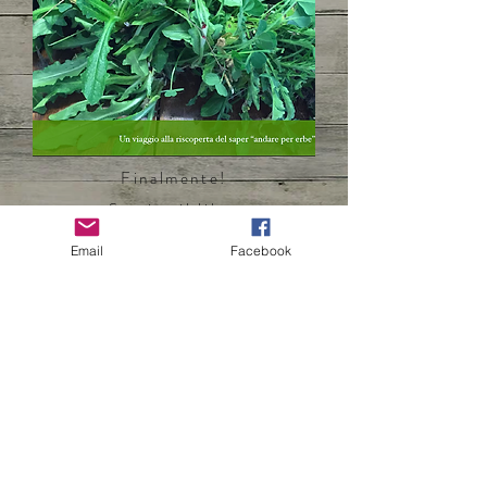
Finalmente!
Scarica il libro
"Il mio Prebuggiun"
Email
Facebook
Eccoci qua!
Ancora per POCO TEMPO e