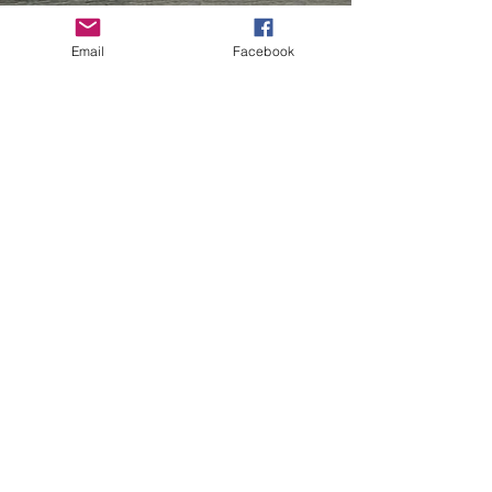
ugualmente che l'
Associazione
Culturale Erbando
continui la
Email
Facebook
sua attività di divulgazione
delle erbe selvatiche
commestibili ed in special
modo quelle che compongono
il famoso Prebuggiun.
Per questo Ti abbiamo pensato
ed abbiamo creato questa
pagina da cui potrai effettuare
la tua donazione e scaricare il
manuale "
Il mio Prebuggiun
"
redatto da Lella Canepa,
Presidente dell'Associazione e
riconosciuta esperta in materia.
Il libro contiene tutte le