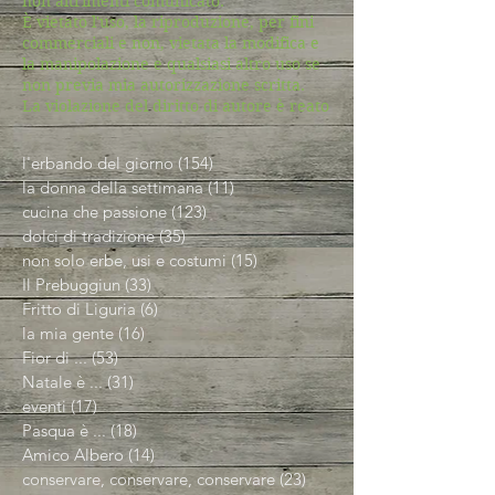
non altrimenti comunicato.
È vietato l'uso, la riproduzione, per fini
commerciali e non, vietata la modifica e
la manipolazione e qualsiasi altro uso se
non previa mia autorizzazione scritta.
La violazione del diritto di autore è reato
l'erbando del giorno
(154)
154 post
la donna della settimana
(11)
11 post
cucina che passione
(123)
123 post
dolci di tradizione
(35)
35 post
non solo erbe, usi e costumi
(15)
15 post
Il Prebuggiun
(33)
33 post
Fritto di Liguria
(6)
6 post
la mia gente
(16)
16 post
Fior di ...
(53)
53 post
Natale è ...
(31)
31 post
eventi
(17)
17 post
Pasqua è ...
(18)
18 post
Amico Albero
(14)
14 post
conservare, conservare, conservare
(23)
23 post