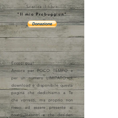
Scarica il libro
"Il mio Prebuggiun"
Eccoci qua!
Ancora per POCO TEMPO e
per un numero LIMITATO di
download è disponibile questa
pagina che dedichiamo a Te
che vorresti, ma proprio non
riesci ad essere presente ai
nostri incontri e che desideri