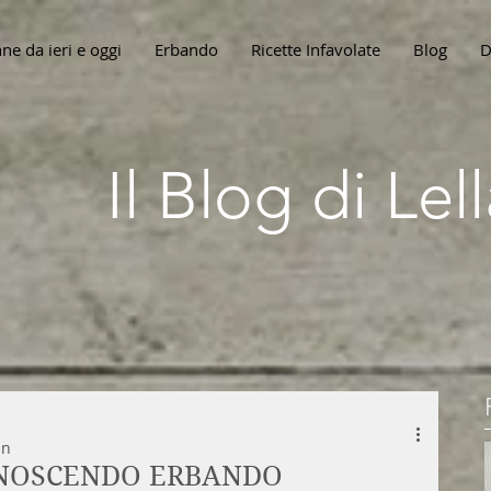
ne da ieri e oggi
Erbando
Ricette Infavolate
Blog
D
Il Blog di Le
in
ONOSCENDO ERBANDO