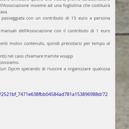
ll'Associazione insieme ad una fogliolina che costituirà 
casa.
e passeggiata con un contributo di 15 euro a persona 
manuali dell'Associazione con il contributo di 1 euro 
enti motivi contenuto, quindi prenotarsi per tempo al 
onti) nel caso chiamare tramite wsapp 
possiamo. 
uri Dpcm sperando di riuscire a organizzare qualcosa 
deo/2521bf_7471e638fbb04584ad781a153896988d/72