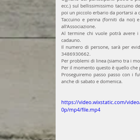
ecc.) sul bellissimissimo taccuino de
poi un piccolo erbario da portarsi a 
Taccuino e penna (forniti da noi) 
all'Associazione.
Al termine chi vuole potrà avere i 
cadauno.
Il numero di persone, sarà per evid
3486930662.
Per problemi di linea (siamo tra i m
Per il momento questo è quello che 
Proseguiremo passo passo con i fut
anche di sabato e domenica.
https://video.wixstatic.com/vi
0p/mp4/file.mp4