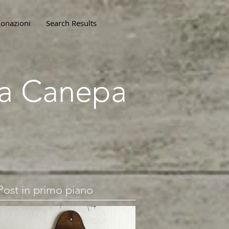
onazioni
Search Results
lla Canepa
Post in primo piano