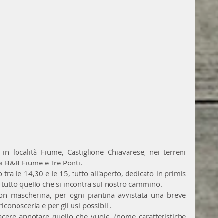
n località Fiume, Castiglione Chiavarese, nei terreni 
ei B&B Fiume e Tre Ponti.
ra le 14,30 e le 15, tutto all'aperto, dedicato in primis 
 tutto quello che si incontra sul nostro cammino.
con mascherina, per ogni piantina avvistata una breve 
iconoscerla e per gli usi possibili.
cere annotare quello che vuole, (nome caratteristiche 