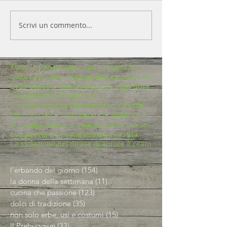
Scrivi un commento...
Tutte le foto e i contenuti presenti in
questo sito sono di proprietà esclusiva di
Lella Canepa, titolare i questo blog, dove
non altrimenti comunicato.
È vietato l'uso, la riproduzione, per fini
commerciali e non, vietata la modifica e
la manipolazione e qualsiasi altro uso se
non previa mia autorizzazione scritta.
La violazione del diritto di autore è reato
l'erbando del giorno
(154)
154 post
la donna della settimana
(11)
11 post
cucina che passione
(123)
123 post
dolci di tradizione
(35)
35 post
non solo erbe, usi e costumi
(15)
15 post
Il Prebuggiun
(33)
33 post