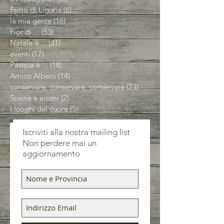
Fritto di Liguria
(6)
6 post
la mia gente
(16)
16 post
Fior di ...
(53)
53 post
Natale è ...
(31)
31 post
eventi
(17)
17 post
Pasqua è ...
(18)
18 post
Amico Albero
(14)
14 post
conservare, conservare, conservare
(23)
23 post
Spezie e aromi
(2)
2 post
i luoghi del cuore
(5)
5 post
Iscriviti alla nostra mailing list
Non perdere mai un
aggiornamento