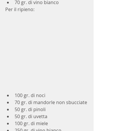
70 gr. di vino bianco 
Per il ripieno:
100 gr. di noci
70 gr. di mandorle non sbucciate
50 gr. di pinoli
50 gr. di uvetta
100 gr. di miele
250 gr. di vino bianco