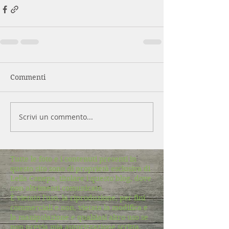
Commenti
Scrivi un commento...
Tutte le foto e i contenuti presenti in
questo sito sono di proprietà esclusiva di
Lella Canepa, titolare i questo blog, dove
non altrimenti comunicato.
È vietato l'uso, la riproduzione, per fini
commerciali e non, vietata la modifica e
la manipolazione e qualsiasi altro uso se
non previa mia autorizzazione scritta.