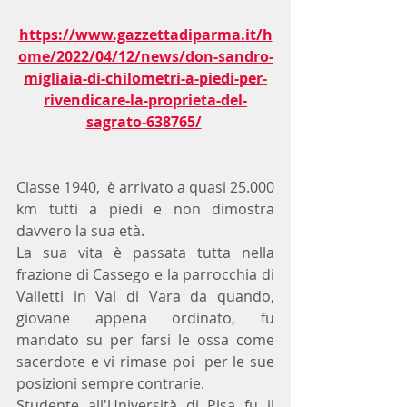
https://www.gazzettadiparma.it/h
ome/2022/04/12/news/don-sandro-
migliaia-di-chilometri-a-piedi-per-
rivendicare-la-proprieta-del-
sagrato-638765/
Classe 1940,  è arrivato a quasi 25.000 
km tutti a piedi e non dimostra 
davvero la sua età.
La sua vita è passata tutta nella 
frazione di Cassego e la parrocchia di 
Valletti in Val di Vara da quando, 
giovane appena ordinato, fu 
mandato su per farsi le ossa come 
sacerdote e vi rimase poi  per le sue 
posizioni sempre contrarie.
Studente all'Università di Pisa fu il 