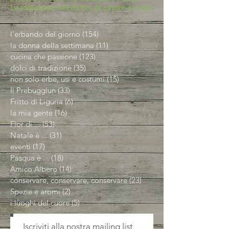
La violazione del diritto di autore è reato
l'erbando del giorno
(154)
154 post
la donna della settimana
(11)
11 post
cucina che passione
(123)
123 post
dolci di tradizione
(35)
35 post
non solo erbe, usi e costumi
(15)
15 post
Il Prebuggiun
(33)
33 post
Fritto di Liguria
(6)
6 post
la mia gente
(16)
16 post
Fior di ...
(53)
53 post
Natale è ...
(31)
31 post
eventi
(17)
17 post
Pasqua è ...
(18)
18 post
Amico Albero
(14)
14 post
conservare, conservare, conservare
(23)
23 post
Spezie e aromi
(2)
2 post
i luoghi del cuore
(5)
5 post
Iscriviti alla nostra mailing list