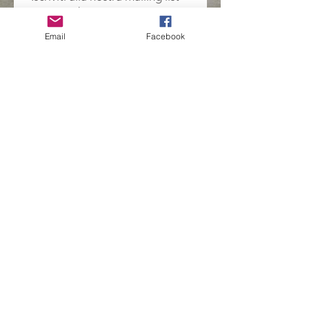
Non perdere mai un
aggiornamento
Email
Facebook
Iscriviti ora