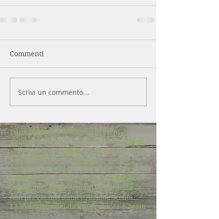
Commenti
Scrivi un commento...
Tutte le foto e i contenuti presenti in
questo sito sono di proprietà esclusiva di
Lella Canepa, titolare i questo blog, dove
non altrimenti comunicato.
È vietato l'uso, la riproduzione, per fini
commerciali e non, vietata la modifica e
la manipolazione e qualsiasi altro uso se
non previa mia autorizzazione scritta.
La violazione del diritto di autore è reato