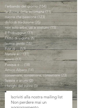
l'erbando del giorno
(154)
154 post
la donna della settimana
(11)
11 post
cucina che passione
(123)
123 post
dolci di tradizione
(35)
35 post
non solo erbe, usi e costumi
(15)
15 post
Il Prebuggiun
(33)
33 post
Fritto di Liguria
(6)
6 post
la mia gente
(16)
16 post
Fior di ...
(53)
53 post
Natale è ...
(31)
31 post
eventi
(17)
17 post
Pasqua è ...
(18)
18 post
Amico Albero
(14)
14 post
conservare, conservare, conservare
(23)
23 post
Spezie e aromi
(2)
2 post
i luoghi del cuore
(5)
5 post
Iscriviti alla nostra mailing list
Non perdere mai un
aggiornamento