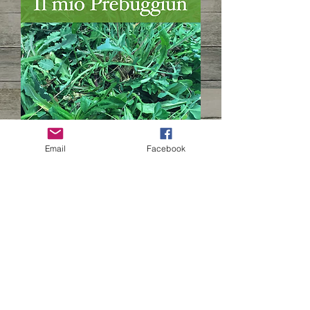
Email
Facebook
Finalmente!
Scarica il libro
"Il mio Prebuggiun"