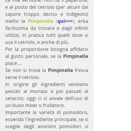
La mia versione, non ha il peperone, 
e al posto del cetriolo (per alcuni dal 
sapore troppo deciso e indigesto) 
metto la 
Pimpinella
 (
qui>>>
)
, erba 
facilissima da trovare e dagli infiniti 
utilizzi, in pratica tutti quelli dove si 
usa il cetriolo, e anche di più.
Per la proporzione bisogna affidarsi 
al gusto personale, se la 
Pimpinella 
piace ...
Se non si trova la 
Pimpinella
 fresca 
serve il cetriolo.
In origine gli ingredienti venivano 
pestati al mortaio e poi passati al 
setaccio, oggi ci si avvale dell'uso di 
un buon mixer o frullatore.
Importante la varietà di pomodoro, 
essendo l'ingrediente principale, se si 
sceglie degli anonimi pomodori si 